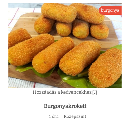
burgonya
Hozzáadás a kedvencekhez
Burgonyakrokett
1 óra
Középszint