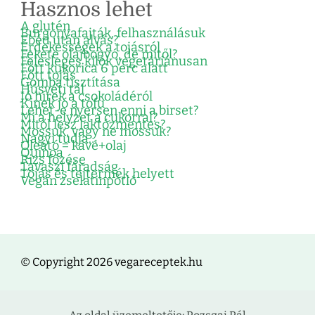
Hasznos lehet
A glutén
Burgonyafajták, felhasználásuk
Ebéd után alvás?
Érdekességek a tojásról
Fekete olajbogyó, de mitől?
Felesleges kilók vegetáriánusan
Főtt kukorica 6 perc alatt
Főtt tojás
Gomba tisztítása
Húsvéti tál
Jó hírek a csokoládéról
Kinek jó a tofu
Lehet-e nyersen enni a birset?
Mi a helyzet a cukorral?
Mitől lesz laktózmentes?
Mossuk, vagy ne mossuk?
Nagyi tudja…
Oleátó = kávé+olaj
Quinoa
Rizs főzése
Tavaszi fáradság
Tojás és tejtermék helyett
Vegán zselatinpótló
© Copyright 2026 vegareceptek.hu