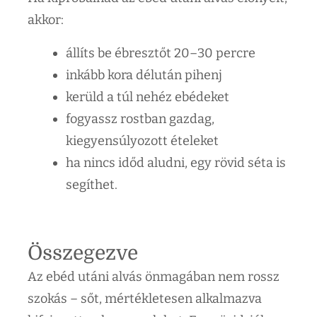
akkor:
állíts be ébresztőt 20–30 percre
inkább kora délután pihenj
kerüld a túl nehéz ebédeket
fogyassz rostban gazdag,
kiegyensúlyozott ételeket
ha nincs időd aludni, egy rövid séta is
segíthet.
Összegezve
Az ebéd utáni alvás önmagában nem rossz
szokás – sőt, mértékletesen alkalmazva