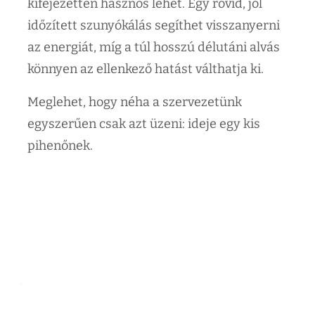
kifejezetten hasznos lehet. Egy rövid, jól
időzített szunyókálás segíthet visszanyerni
az energiát, míg a túl hosszú délutáni alvás
könnyen az ellenkező hatást válthatja ki.
Meglehet, hogy néha a szervezetünk
egyszerűen csak azt üzeni: ideje egy kis
pihenőnek.