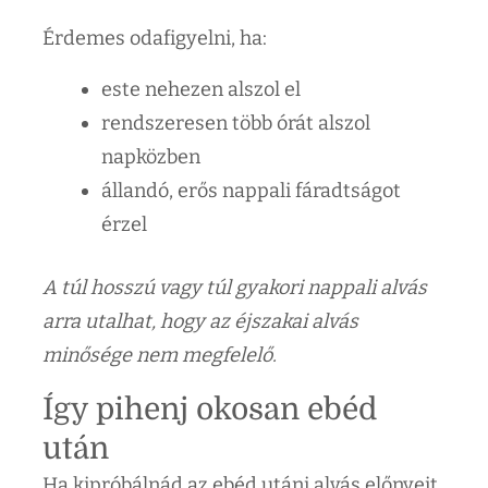
Érdemes odafigyelni, ha:
este nehezen alszol el
rendszeresen több órát alszol
napközben
állandó, erős nappali fáradtságot
érzel
A túl hosszú vagy túl gyakori nappali alvás
arra utalhat, hogy az éjszakai alvás
minősége nem megfelelő.
Így pihenj okosan ebéd
után
Ha kipróbálnád az ebéd utáni alvás előnyeit,