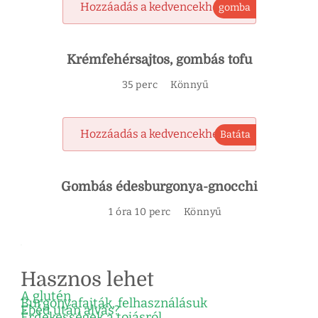
Hozzáadás a kedvencekhez
gomba
Krémfehérsajtos, gombás tofu
35 perc
Könnyű
Hozzáadás a kedvencekhez
Batáta
Gombás édesburgonya-gnocchi
1 óra 10 perc
Könnyű
Hasznos lehet
A glutén
Burgonyafajták, felhasználásuk
Ebéd után alvás?
Érdekességek a tojásról