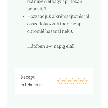
botmixerrel vagy aprítóban
pépesítjük.
Hozzáadjuk a krémsajtot és jól
összedolgozzuk (pár csepp
citromlé használ neki).
Hűtőben 3-4 napig eláll.
Recept
értékelése