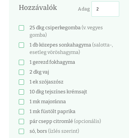
Hozzávalók
Adag
25
dkg
csiperkegomba
(v. vegyes
gomba)
1
db
közepes sonkahagyma
(salotta-,
esetleg vöröshagyma)
1
gerezd
fokhagyma
2
dkg
vaj
1
ek
szójaszósz
10
dkg
tejszínes krémsajt
1
mk
majoránna
1
mk
füstölt paprika
pár csepp citromlé
(opcionális)
só, bors
(ízlés szerint)