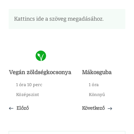
Kattincs ide a szöveg megadásához.
Vegán zöldségkocsonya
Mákosguba
1 óra 10 perc
1 óra
Középszint
Könnyű
Előző
Következő