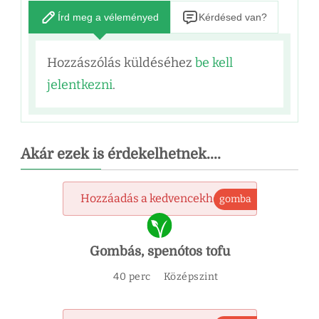
Írd meg a véleményed
Kérdésed van?
Hozzászólás küldéséhez
be kell
jelentkezni
.
Akár ezek is érdekelhetnek....
Hozzáadás a kedvencekhez
gomba
Gombás, spenótos tofu
40 perc
Középszint