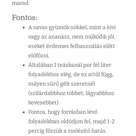
marad.
Fontos:
A savas gyümölcsökkel, mint a kivi
vagy az ananász, nem működik jól,
ezeket érdemes felhasználás előtt
előfőzni.
Általában 1 teáskanál por fél liter
folyadékhoz elég, de ez attól függ,
milyen sűrű gélt szeretnél
(szilárdabbhoz többet, lágyabbhoz
kevesebbet).
Fontos, hogy forrásban lévő
folyadékban oldódjon fel, majd 1-2
percig főzzük a zselésítő hatás