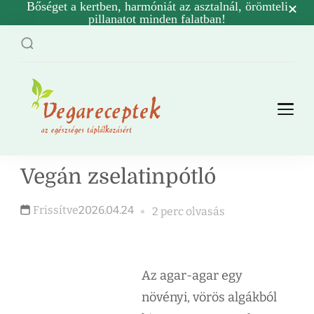
Bőséget a kertben, harmóniát az asztalnál, örömteli
pillanatot minden falatban!
Vegetáriánus
Vega és vegán receptek
nem csak
receptek
vegetáriánusoknak.
Vegán zselatinpótló
Frissítve
2026.04.24
2 perc olvasás
Az agar-agar egy
növényi, vörös algákból