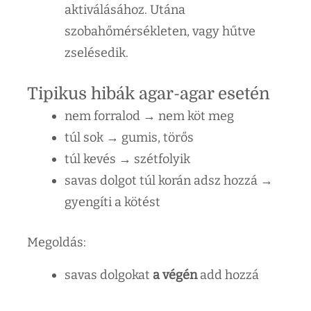
aktiválásához. Utána
szobahőmérsékleten, vagy hűtve
zselésedik.
Tipikus hibák agar-agar esetén
nem forralod → nem köt meg
túl sok → gumis, törős
túl kevés → szétfolyik
savas dolgot túl korán adsz hozzá →
gyengíti a kötést
Megoldás:
savas dolgokat
a végén
add hozzá