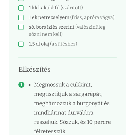
1
kk
kakukkfű
(szárított)
1
ek
petrezselyem
(friss, apróra vágva)
só, bors ízlés szerint
(valószínűleg
sózni nem kell)
1,5
dl
olaj
(a sütéshez)
Elkészítés
Megmossuk a cukkinit,
megtisztítjuk a sárgarépát,
meghámozzuk a burgonyát és
mindhármat durvábbra
reszeljük. Sózzuk, és 10 percre
félretesszük.