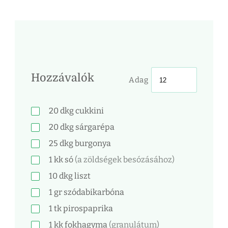
Hozzávalók
Adag
20
dkg
cukkini
20
dkg
sárgarépa
25
dkg
burgonya
1
kk
só
(a zöldségek besózásához)
10
dkg
liszt
1
gr
szódabikarbóna
1
tk
pirospaprika
1
kk
fokhagyma
(granulátum)