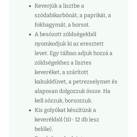
Keverjük a lisztbe a
szódabikarbónát, a paprikát, a
fokhagymát, a borsot.
A besózott zöldségekből
nyomkodjuk ki az eresztett
levet. Egy tálban adjuk hozzá a
zöldségekhez a lisztes
keveréket, a szárított
kakukkfüvet, a petrezselymet és
alaposan dolgozzuk össze. Ha
kell sózzuk, borsozzuk.
Kis golyókat készítünk a
keverékből (10- 12 db lesz
belőle).