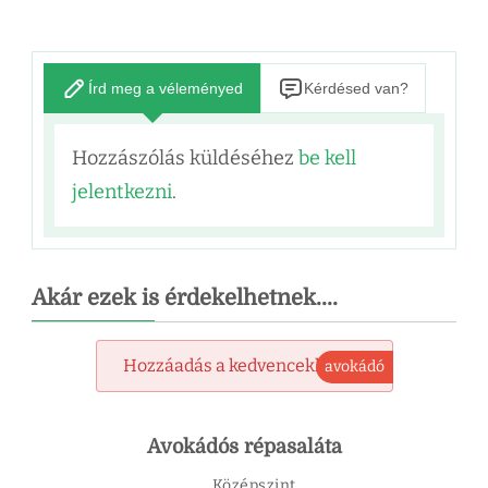
Írd meg a véleményed
Kérdésed van?
Hozzászólás küldéséhez
be kell
jelentkezni
.
Akár ezek is érdekelhetnek....
Hozzáadás a kedvencekhez
avokádó
Avokádós répasaláta
Középszint