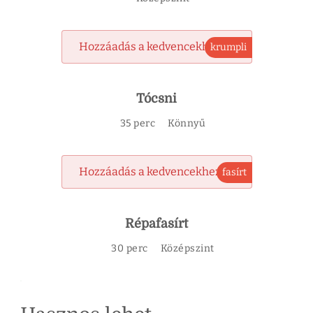
Hozzáadás a kedvencekhez
krumpli
Tócsni
35 perc
Könnyű
Hozzáadás a kedvencekhez
fasírt
Répafasírt
30 perc
Középszint