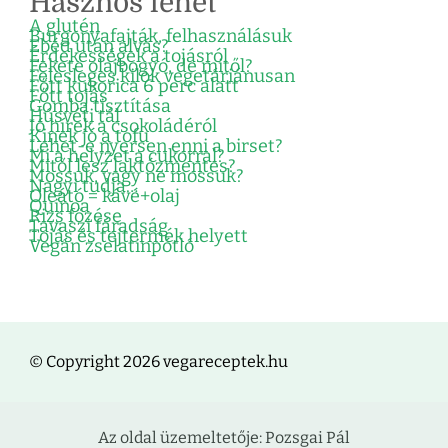
Hasznos lehet
A glutén
Burgonyafajták, felhasználásuk
Ebéd után alvás?
Érdekességek a tojásról
Fekete olajbogyó, de mitől?
Felesleges kilók vegetáriánusan
Főtt kukorica 6 perc alatt
Főtt tojás
Gomba tisztítása
Húsvéti tál
Jó hírek a csokoládéról
Kinek jó a tofu
Lehet-e nyersen enni a birset?
Mi a helyzet a cukorral?
Mitől lesz laktózmentes?
Mossuk, vagy ne mossuk?
Nagyi tudja…
Oleátó = kávé+olaj
Quinoa
Rizs főzése
Tavaszi fáradság
Tojás és tejtermék helyett
Vegán zselatinpótló
© Copyright 2026 vegareceptek.hu
Az oldal üzemeltetője: Pozsgai Pál