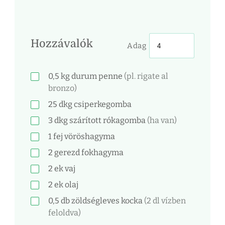
Hozzávalók
Adag
0,5
kg
durum penne
(pl. rigate al
bronzo)
25
dkg
csiperkegomba
3
dkg
szárított rókagomba
(ha van)
1
fej
vöröshagyma
2
gerezd
fokhagyma
2
ek
vaj
2
ek
olaj
0,5
db
zöldségleves kocka
(2 dl vízben
feloldva)