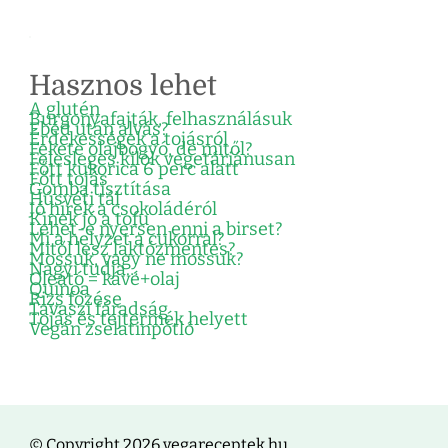
Hasznos lehet
A glutén
Burgonyafajták, felhasználásuk
Ebéd után alvás?
Érdekességek a tojásról
Fekete olajbogyó, de mitől?
Felesleges kilók vegetáriánusan
Főtt kukorica 6 perc alatt
Főtt tojás
Gomba tisztítása
Húsvéti tál
Jó hírek a csokoládéról
Kinek jó a tofu
Lehet-e nyersen enni a birset?
Mi a helyzet a cukorral?
Mitől lesz laktózmentes?
Mossuk, vagy ne mossuk?
Nagyi tudja…
Oleátó = kávé+olaj
Quinoa
Rizs főzése
Tavaszi fáradság
Tojás és tejtermék helyett
Vegán zselatinpótló
© Copyright 2026 vegareceptek.hu