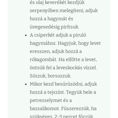
és olaj keverékét kezdjük
serpenyőben melegíteni, adjuk
hozzá a hagymát és
üvegesedésig pirítsuk.
A csiperkét adjuk a piruló
hagymához. Hagyjuk, hogy levet
eresszen, adjuk hozzá a
rókagombát. Ha elfőtte a levet,
öntsük fel a leveskockás vízzel.
Sózzuk, borsozzuk.
Mikor kezd besűrűsödni, adjuk
hozzá a tejszínt. Tegyük bele a
petrezselymet és a
bazsalikomot. Fűszerezzük, ha
szükséges, 2-3 percet főzzük.