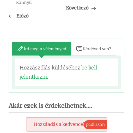
Könnyű
Következő
Előző
Írd meg a véleményed
Kérdésed van?
Hozzászólás küldéséhez
be kell
jelentkezni
.
Akár ezek is érdekelhetnek....
Hozzáadás a kedvencekhez
padlizsán