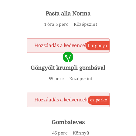
Pasta alla Norma
1 óra 5 perc
Középszint
Hozzáadás a kedvencekhez
burgonya
Göngyölt krumpli gombával
55 perc
Középszint
Hozzáadás a kedvencekhez
csiperke
Gombaleves
45 perc
Könnyű