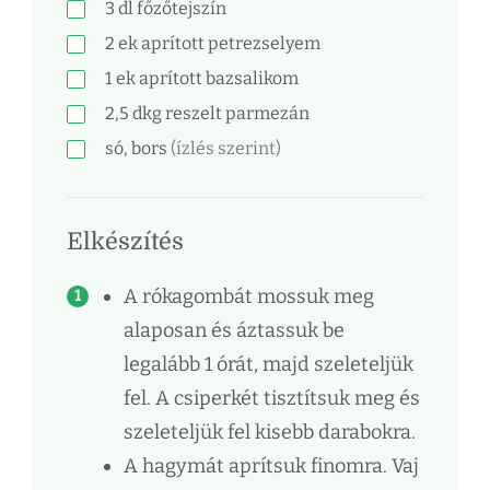
3
dl
főzőtejszín
2
ek
aprított petrezselyem
1
ek
aprított bazsalikom
2,5
dkg
reszelt parmezán
só, bors
(ízlés szerint)
Elkészítés
A rókagombát mossuk meg
alaposan és áztassuk be
legalább 1 órát, majd szeleteljük
fel. A csiperkét tisztítsuk meg és
szeleteljük fel kisebb darabokra.
A hagymát aprítsuk finomra. Vaj