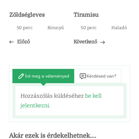
Zöldségleves
Tiramisu
50 perc
Könnyű
50 perc
Haladó
Előző
Következő
Írd meg a véleményed
Kérdésed van?
Hozzászólás küldéséhez
be kell
jelentkezni
.
Akár ezek is érdekelhetnek....