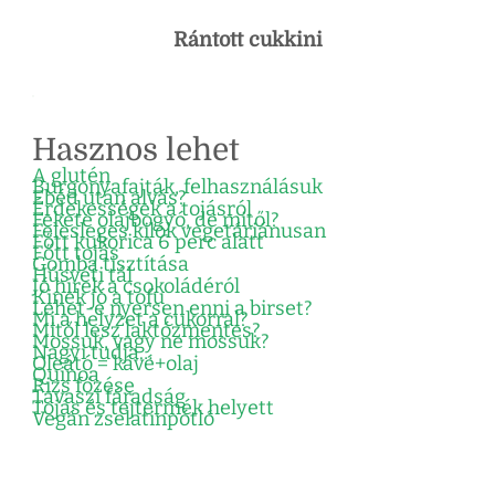
Rántott cukkini
Hasznos lehet
A glutén
Burgonyafajták, felhasználásuk
Ebéd után alvás?
Érdekességek a tojásról
Fekete olajbogyó, de mitől?
Felesleges kilók vegetáriánusan
Főtt kukorica 6 perc alatt
Főtt tojás
Gomba tisztítása
Húsvéti tál
Jó hírek a csokoládéról
Kinek jó a tofu
Lehet-e nyersen enni a birset?
Mi a helyzet a cukorral?
Mitől lesz laktózmentes?
Mossuk, vagy ne mossuk?
Nagyi tudja…
Oleátó = kávé+olaj
Quinoa
Rizs főzése
Tavaszi fáradság
Tojás és tejtermék helyett
Vegán zselatinpótló