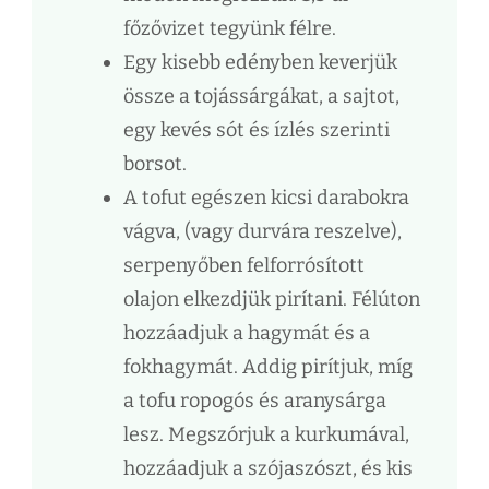
főzővizet tegyünk félre.
Egy kisebb edényben keverjük
össze a tojássárgákat, a sajtot,
egy kevés sót és ízlés szerinti
borsot.
A tofut egészen kicsi darabokra
vágva, (vagy durvára reszelve),
serpenyőben felforrósított
olajon elkezdjük pirítani. Félúton
hozzáadjuk a hagymát és a
fokhagymát. Addig pirítjuk, míg
a tofu ropogós és aranysárga
lesz. Megszórjuk a kurkumával,
hozzáadjuk a szójaszószt, és kis