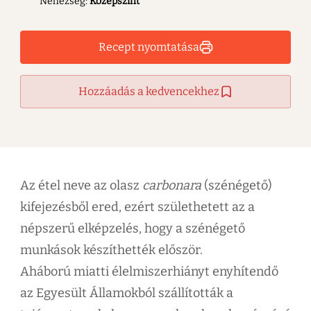
Nehézség:
Középszint
Recept nyomtatása
Hozzáadás a kedvencekhez
Az étel neve az olasz
carbonara
(szénégető)
kifejezésből ered, ezért születhetett az a
népszerű elképzelés, hogy a szénégető
munkások készíthették először.
Aháború miatti élelmiszerhiányt enyhítendő
az Egyesült Államokból szállították a