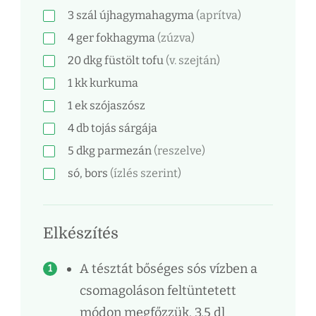
3
szál
újhagymahagyma
(aprítva)
4
ger
fokhagyma
(zúzva)
20
dkg
füstölt tofu
(v. szejtán)
1
kk
kurkuma
1
ek
szójaszósz
4
db
tojás sárgája
5
dkg
parmezán
(reszelve)
só, bors
(ízlés szerint)
Elkészítés
A tésztát bőséges sós vízben a
csomagoláson feltüntetett
módon megfőzzük. 3,5 dl