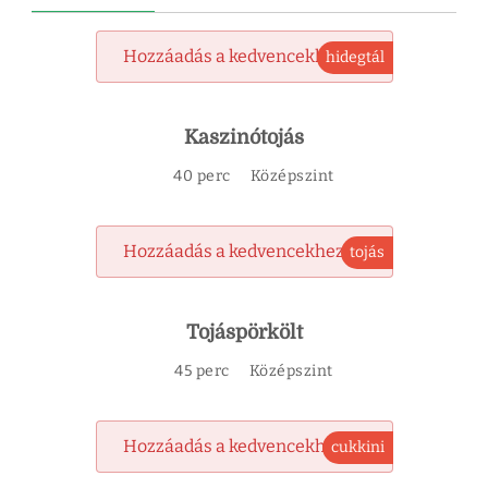
Hozzáadás a kedvencekhez
hidegtál
Kaszinótojás
40 perc
Középszint
Hozzáadás a kedvencekhez
tojás
Tojáspörkölt
45 perc
Középszint
Hozzáadás a kedvencekhez
cukkini