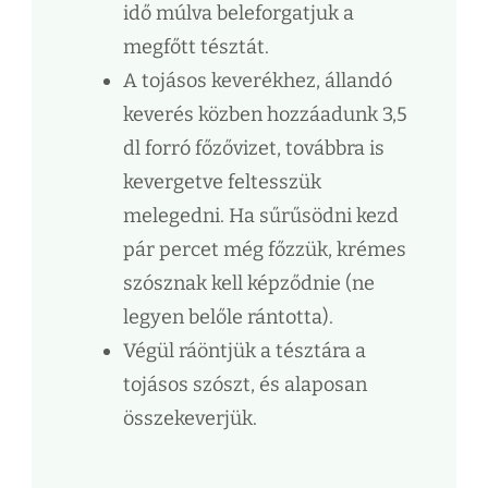
idő múlva beleforgatjuk a
megfőtt tésztát.
A tojásos keverékhez, állandó
keverés közben hozzáadunk 3,5
dl forró főzővizet, továbbra is
kevergetve feltesszük
melegedni. Ha sűrűsödni kezd
pár percet még főzzük, krémes
szósznak kell képződnie (ne
legyen belőle rántotta).
Végül ráöntjük a tésztára a
tojásos szószt, és alaposan
összekeverjük.