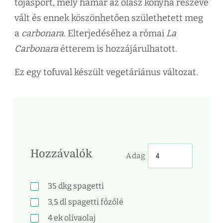
tojásport, mely hamar az olasz konyha részévé
vált és ennek köszönhetően születhetett meg
a
carbonara
. Elterjedéséhez a római
La
Carbonara
étterem is hozzájárulhatott.
Ez egy tofuval készült vegetáriánus változat.
Hozzávalók
Adag
35
dkg
spagetti
3,5
dl
spagetti főzőlé
4
ek
olívaolaj