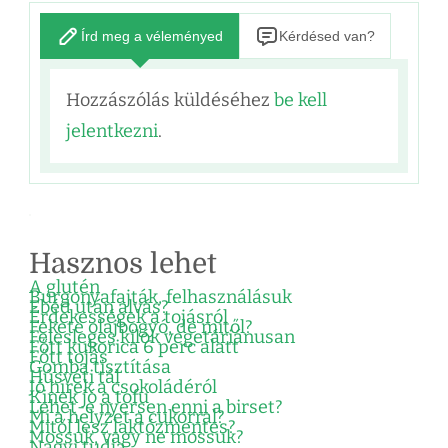
Írd meg a véleményed
Kérdésed van?
Hozzászólás küldéséhez
be kell
jelentkezni
.
Hasznos lehet
A glutén
Burgonyafajták, felhasználásuk
Ebéd után alvás?
Érdekességek a tojásról
Fekete olajbogyó, de mitől?
Felesleges kilók vegetáriánusan
Főtt kukorica 6 perc alatt
Főtt tojás
Gomba tisztítása
Húsvéti tál
Jó hírek a csokoládéról
Kinek jó a tofu
Lehet-e nyersen enni a birset?
Mi a helyzet a cukorral?
Mitől lesz laktózmentes?
Mossuk, vagy ne mossuk?
Nagyi tudja…