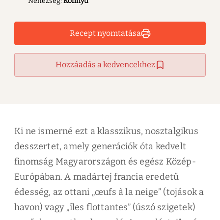
Nehézség:
Könnyű
Recept nyomtatása
Hozzáadás a kedvencekhez
Ki ne ismerné ezt a klasszikus, nosztalgikus
desszertet, amely generációk óta kedvelt
finomság Magyarországon és egész Közép-
Európában. A madártej francia eredetű
édesség, az ottani „œufs à la neige” (tojások a
havon) vagy „îles flottantes” (úszó szigetek)