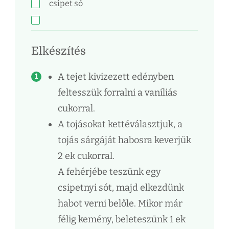
csipet só
Elkészítés
A tejet kivizezett edényben
feltesszük forralni a vaníliás
cukorral.
A tojásokat kettéválasztjuk, a
tojás sárgáját habosra keverjük
2 ek cukorral.
A fehérjébe teszünk egy
csipetnyi sót, majd elkezdünk
habot verni belőle. Mikor már
félig kemény, beleteszünk 1 ek