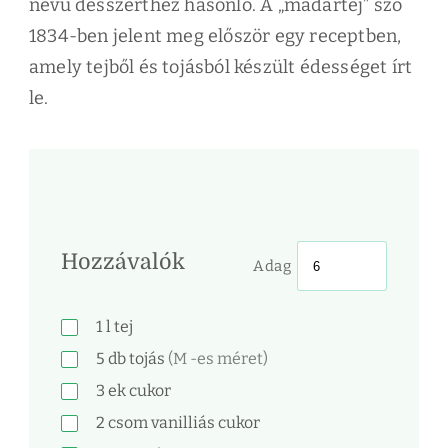
nevű desszerthez hasonló. A „madártej” szó
1834-ben jelent meg először egy receptben,
amely tejből és tojásból készült édességet írt
le.
Hozzávalók
Adag
1
l
tej
5
db
tojás
(M -es méret)
3
ek
cukor
2
csom
vanilliás cukor