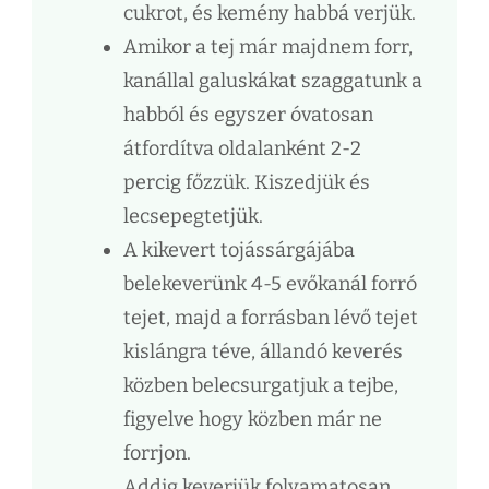
cukrot, és kemény habbá verjük.
Amikor a tej már majdnem forr,
kanállal galuskákat szaggatunk a
habból és egyszer óvatosan
átfordítva oldalanként 2-2
percig főzzük. Kiszedjük és
lecsepegtetjük.
A kikevert tojássárgájába
belekeverünk 4-5 evőkanál forró
tejet, majd a forrásban lévő tejet
kislángra téve, állandó keverés
közben belecsurgatjuk a tejbe,
figyelve hogy közben már ne
forrjon.
Addig keverjük folyamatosan,