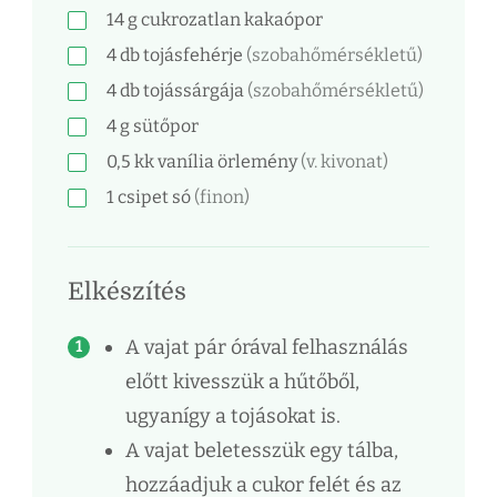
14
g
cukrozatlan kakaópor
4
db
tojásfehérje
(szobahőmérsékletű)
4
db
tojássárgája
(szobahőmérsékletű)
4
g
sütőpor
0,5
kk
vanília örlemény
(v. kivonat)
1
csipet
só
(finon)
Elkészítés
A vajat pár órával felhasználás
előtt kivesszük a hűtőből,
ugyanígy a tojásokat is.
A vajat beletesszük egy tálba,
hozzáadjuk a cukor felét és az