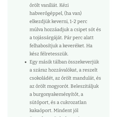
őrölt vaníliát. Kézi
habverőgéppel, (ha van)
elkezdjük keverni, 1-2 perc
múlva hozzáadjuk a csipet sót és
a tojássárgáját. Pár perc alatt
felhabosítjuk a keveréket. Ha
kész félretesszük.
Egy másik tálban összekeverjük
a száraz hozzávalókat, a reszelt
csokoládét, az őrölt mandulát, és
az őrölt mogyorót. Beleszitáljuk
a burgonyakeményítőt, a
sütőport, és a cukrozatlan
kakaóport. Mindent jól