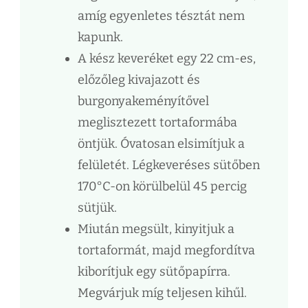
amíg egyenletes tésztát nem
kapunk.
A kész keveréket egy 22 cm-es,
előzőleg kivajazott és
burgonyakeményítővel
meglisztezett tortaformába
öntjük. Óvatosan elsimítjuk a
felületét. Légkeveréses sütőben
170°C-on körülbelül 45 percig
sütjük.
Miután megsült, kinyitjuk a
tortaformát, majd megfordítva
kiborítjuk egy sütőpapírra.
Megvárjuk míg teljesen kihűl.