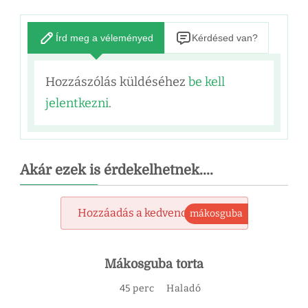
Írd meg a véleményed
Kérdésed van?
Hozzászólás küldéséhez
be kell
jelentkezni
.
Akár ezek is érdekelhetnek....
Hozzáadás a kedvencekhez
mákosguba
Mákosguba torta
45 perc
Haladó