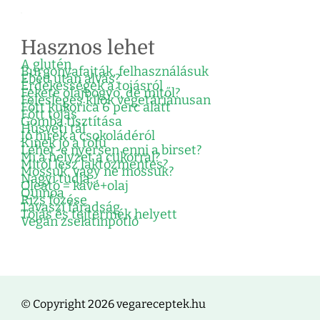
Hasznos lehet
A glutén
Burgonyafajták, felhasználásuk
Ebéd után alvás?
Érdekességek a tojásról
Fekete olajbogyó, de mitől?
Felesleges kilók vegetáriánusan
Főtt kukorica 6 perc alatt
Főtt tojás
Gomba tisztítása
Húsvéti tál
Jó hírek a csokoládéról
Kinek jó a tofu
Lehet-e nyersen enni a birset?
Mi a helyzet a cukorral?
Mitől lesz laktózmentes?
Mossuk, vagy ne mossuk?
Nagyi tudja…
Oleátó = kávé+olaj
Quinoa
Rizs főzése
Tavaszi fáradság
Tojás és tejtermék helyett
Vegán zselatinpótló
© Copyright 2026 vegareceptek.hu