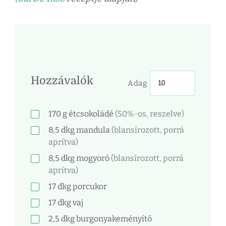
Hozzávalók
Adag
170
g
étcsokoládé
(50%-os, reszelve)
8,5
dkg
mandula
(blansírozott, porrá
aprítva)
8,5
dkg
mogyoró
(blansírozott, porrá
aprítva)
17
dkg
porcukor
17
dkg
vaj
2,5
dkg
burgonyakeményítő