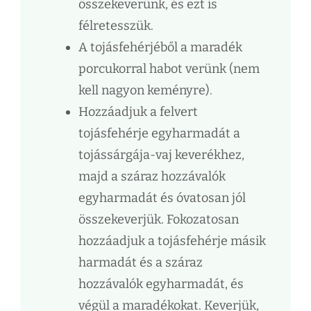
összekeverünk, és ezt is
félretesszük.
A tojásfehérjéből a maradék
porcukorral habot verünk (nem
kell nagyon keményre).
Hozzáadjuk a felvert
tojásfehérje egyharmadát a
tojássárgája-vaj keverékhez,
majd a száraz hozzávalók
egyharmadát és óvatosan jól
összekeverjük. Fokozatosan
hozzáadjuk a tojásfehérje másik
harmadát és a száraz
hozzávalók egyharmadát, és
végül a maradékokat. Keverjük,