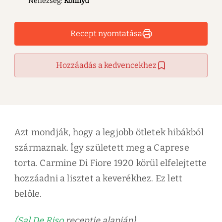
Nehézség:
Könnyű
Recept nyomtatása
Hozzáadás a kedvencekhez
Azt mondják, hogy a legjobb ötletek hibákból
származnak. Így született meg a Caprese
torta. Carmine Di Fiore 1920 körül elfelejtette
hozzáadni a lisztet a keverékhez. Ez lett
belőle.
(Sal De Riso
receptje alapján)