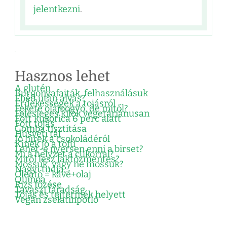
jelentkezni
.
Hasznos lehet
A glutén
Burgonyafajták, felhasználásuk
Ebéd után alvás?
Érdekességek a tojásról
Fekete olajbogyó, de mitől?
Felesleges kilók vegetáriánusan
Főtt kukorica 6 perc alatt
Főtt tojás
Gomba tisztítása
Húsvéti tál
Jó hírek a csokoládéról
Kinek jó a tofu
Lehet-e nyersen enni a birset?
Mi a helyzet a cukorral?
Mitől lesz laktózmentes?
Mossuk, vagy ne mossuk?
Nagyi tudja…
Oleátó = kávé+olaj
Quinoa
Rizs főzése
Tavaszi fáradság
Tojás és tejtermék helyett
Vegán zselatinpótló