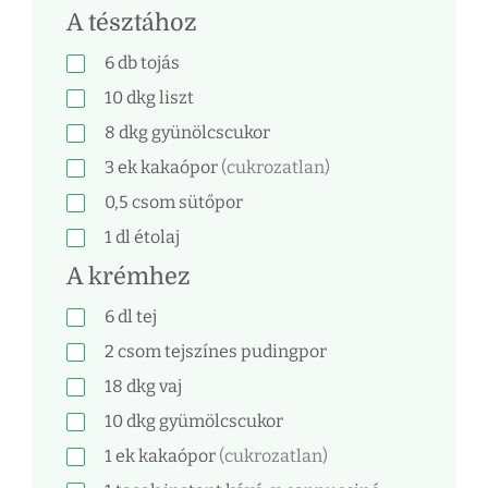
A tésztához
6
db
tojás
10
dkg
liszt
8
dkg
gyünölcscukor
3
ek
kakaópor
(cukrozatlan)
0,5
csom
sütőpor
1
dl
étolaj
A krémhez
6
dl
tej
2
csom
tejszínes pudingpor
18
dkg
vaj
10
dkg
gyümölcscukor
1
ek
kakaópor
(cukrozatlan)