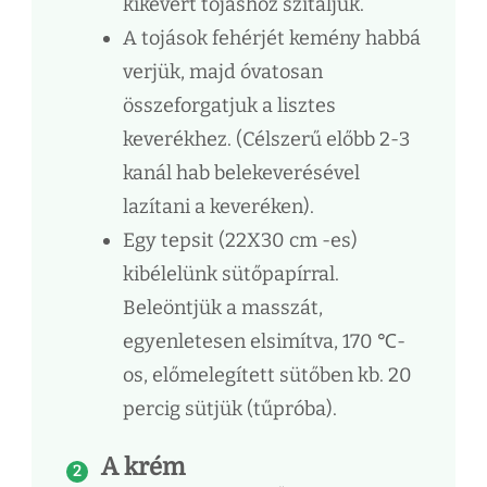
kikevert tojáshoz szitáljuk.
A tojások fehérjét kemény habbá
verjük, majd óvatosan
összeforgatjuk a lisztes
keverékhez. (Célszerű előbb 2-3
kanál hab belekeverésével
lazítani a keveréken).
Egy tepsit (22X30 cm -es)
kibélelünk sütőpapírral.
Beleöntjük a masszát,
egyenletesen elsimítva, 170 ℃-
os, előmelegített sütőben kb. 20
percig sütjük (tűpróba).
A krém