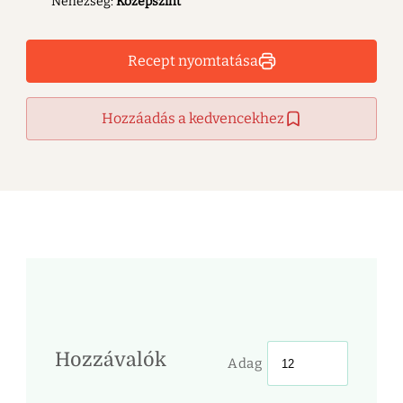
Nehézség:
Középszint
Recept nyomtatása
Hozzáadás a kedvencekhez
Hozzávalók
Adag