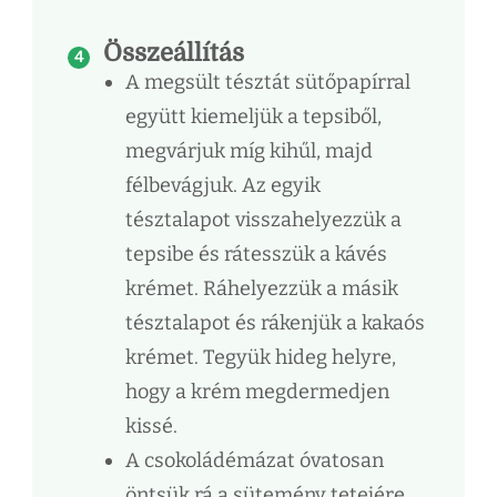
Összeállítás
A megsült tésztát sütőpapírral
együtt kiemeljük a tepsiből,
megvárjuk míg kihűl, majd
félbevágjuk. Az egyik
tésztalapot visszahelyezzük a
tepsibe és rátesszük a kávés
krémet. Ráhelyezzük a másik
tésztalapot és rákenjük a kakaós
krémet. Tegyük hideg helyre,
hogy a krém megdermedjen
kissé.
A csokoládémázat óvatosan
öntsük rá a sütemény tetejére,