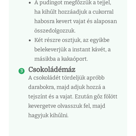
A pudingot megfőzzük a tejjel,
ha kihűlt hozzáadjuk a cukorral
habosra kevert vajat és alaposan
összedolgozzuk.
Két részre osztjuk, az egyikbe
belekeverjük a instant kávét, a
másikba a kakaóport.
Csokoládémáz
A csokoládét tördeljük apróbb
darabokra, majd adjuk hozzá a
tejszínt és a vajat. Ezután gőz fölött
kevergetve olvasszuk fel, majd
hagyjuk kihűlni.