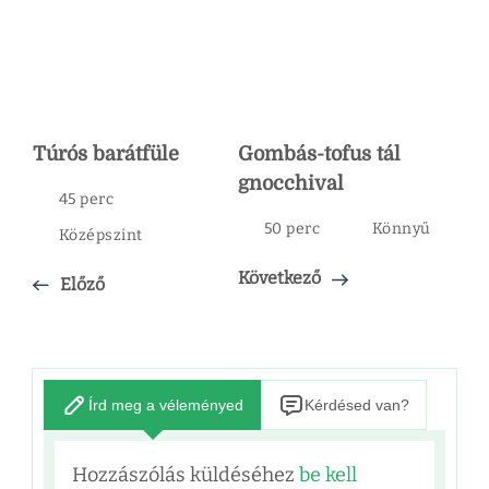
Túrós barátfüle
Gombás-tofus tál
gnocchival
45 perc
50 perc
Könnyű
Középszint
Következő
Előző
Írd meg a véleményed
Kérdésed van?
Hozzászólás küldéséhez
be kell