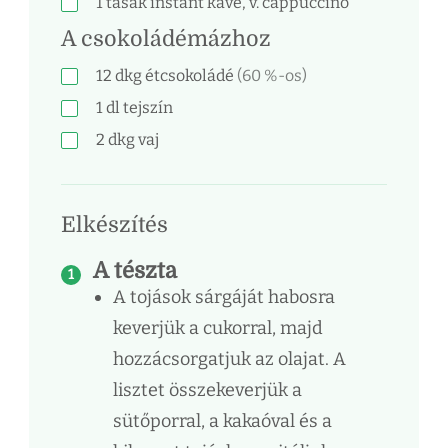
1
tasak
instant kávé, v. cappuccinó
A csokoládémázhoz
12
dkg
étcsokoládé
(60 %-os)
1
dl
tejszín
2
dkg
vaj
Elkészítés
A tészta
A tojások sárgáját habosra
keverjük a cukorral, majd
hozzácsorgatjuk az olajat. A
lisztet összekeverjük a
sütőporral, a kakaóval és a