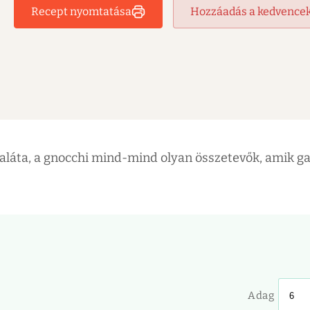
Recept nyomtatása
Hozzáadás a kedvence
saláta, a gnocchi mind-mind olyan összetevők, amik ga
Adag