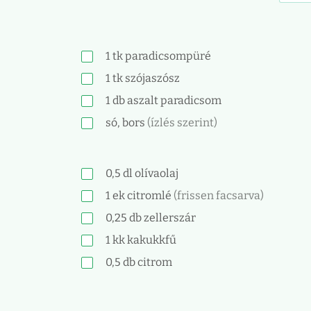
1
tk
paradicsompüré
1
tk
szójaszósz
1
db
aszalt paradicsom
só, bors
(ízlés szerint)
0,5
dl
olívaolaj
1
ek
citromlé
(frissen facsarva)
0,25
db
zellerszár
1
kk
kakukkfű
0,5
db
citrom