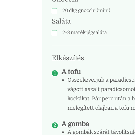
20
dkg
gnocchi
(mini)
Saláta
2-3
marék
jégsaláta
Elkészítés
A tofu
Összekeverjük a paradicsom
vágott aszalt paradicsomot
kockákat. Pár perc után a
melegített olajban a tofu m
A gomba
A gombák szárát távolítsuk