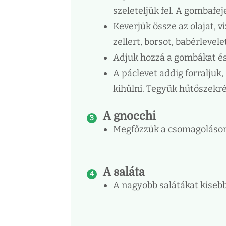
szeleteljük fel. A gombafej
Keverjük össze az olajat, 
zellert, borsot, babérlevele
Adjuk hozzá a gombákat és 
A páclevet addig forraljuk
kihűlni. Tegyük hűtőszekré
A gnocchi
Megfőzzük a csomagoláson t
A saláta
A nagyobb salátákat kisebb