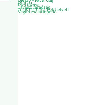
Oleátó = kávé+olaj
Quinoa
Rizs főzése
Tavaszi fáradság
Tojás és tejtermék helyett
Vegán zselatinpótló