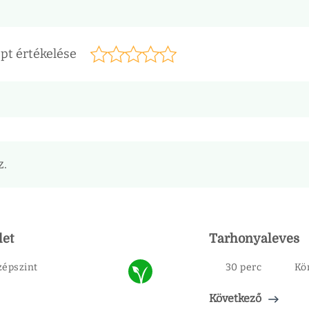
pt értékelése
z.
let
Tarhonyaleves
zépszint
30 perc
Kö
Következő