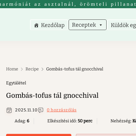
harmóniát az asztalnál, örömteli pillana
Receptek
Kezdőlap
Küldök eg
nus receptek
receptek nem csak vegetáriánusoknak.
Home
Recipe
Gombás-tofus tál gnocchival
Egytálétel
Gombás-tofus tál gnocchival
2025.11.10
0 hozzászólás
Adag:
6
Elkészítési idő:
50 perc
Nehézség:
K