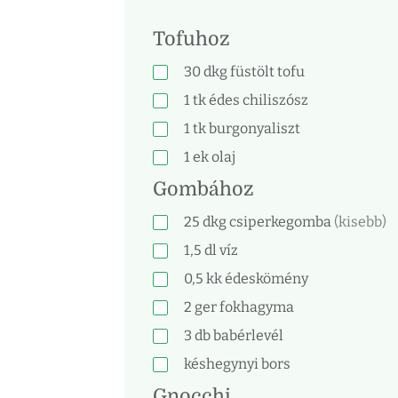
Tofuhoz
30
dkg
füstölt tofu
1
tk
édes chiliszósz
1
tk
burgonyaliszt
1
ek
olaj
Gombához
25
dkg
csiperkegomba
(kisebb)
1,5
dl
víz
0,5
kk
édeskömény
2
ger
fokhagyma
3
db
babérlevél
késhegynyi bors
Gnocchi