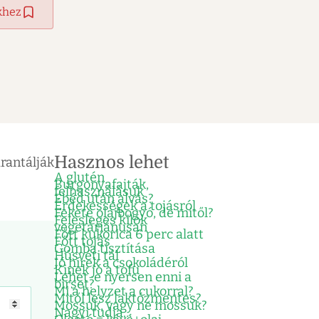
khez
Hasznos lehet
rantálják
A glutén
Burgonyafajták,
felhasználásuk
Ebéd után alvás?
Érdekességek a tojásról
Fekete olajbogyó, de mitől?
Felesleges kilók
vegetáriánusan
Főtt kukorica 6 perc alatt
Főtt tojás
Gomba tisztítása
Húsvéti tál
Jó hírek a csokoládéról
Kinek jó a tofu
Lehet-e nyersen enni a
birset?
Mi a helyzet a cukorral?
Mitől lesz laktózmentes?
Mossuk, vagy ne mossuk?
Nagyi tudja…