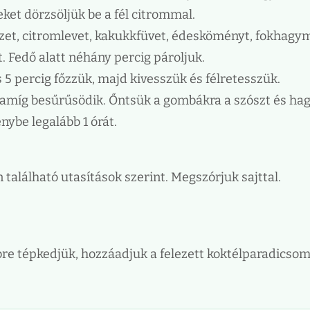
eket dörzsöljük be a fél citrommal.
vizet, citromlevet, kakukkfüvet, édesköményt, fokhagy
t. Fedő alatt néhány percig pároljuk.
5 percig főzzük, majd kivesszük és félretesszük.
, amíg besűrűsödik. Őntsük a gombákra a szószt és ha
nybe legalább 1 órát.
alálható utasítások szerint. Megszórjuk sajttal.
re tépkedjük, hozzáadjuk a felezett koktélparadicsom