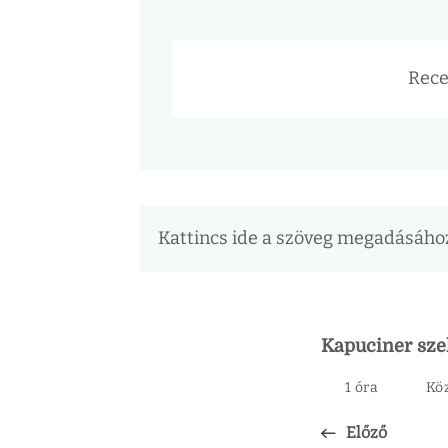
Rece
Kattincs ide a szöveg megadásáho
Kapuciner sze
1 óra
Kö
Előző