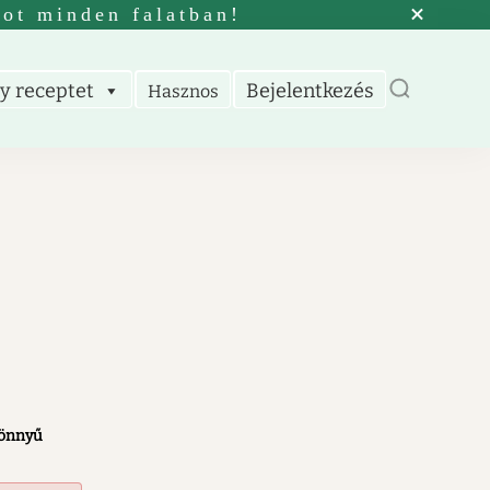
tot minden falatban!
y receptet
Bejelentkezés
Hasznos
önnyű