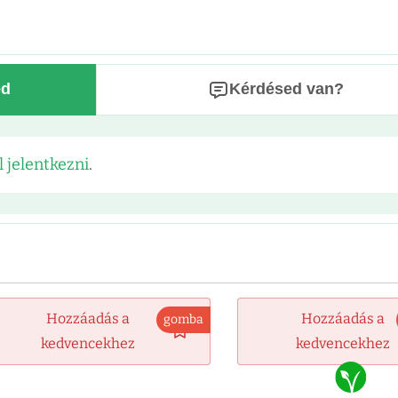
ed
Kérdésed van?
l jelentkezni
.
Hozzáadás a
Hozzáadás a
gomba
kedvencekhez
kedvencekhez