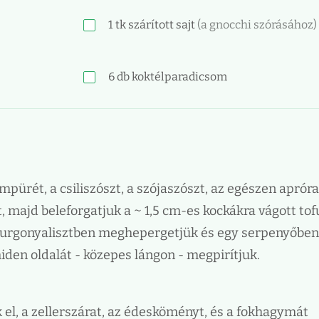
1
tk
szárított sajt
(a gnocchi szórásához)
6
db
koktélparadicsom
pürét, a csiliszószt, a szójaszószt, az egészen apróra
, majd beleforgatjuk a ~ 1,5 cm-es kockákra vágott tof
 burgonyalisztben meghepergetjük és egy serpenyőben
iden oldalát - közepes lángon - megpirítjuk.
 el, a zellerszárat, az édesköményt, és a fokhagymát