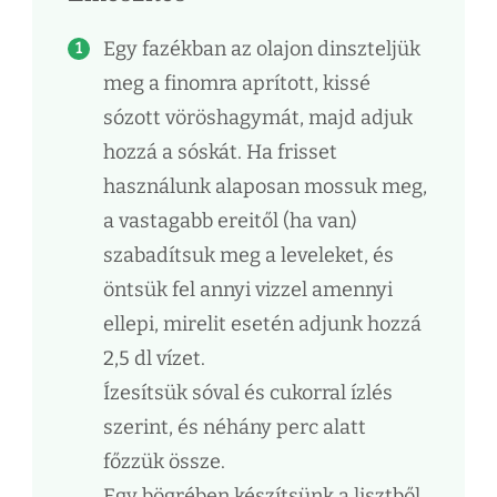
Egy fazékban az olajon dinszteljük
meg a finomra aprított, kissé
sózott vöröshagymát, majd adjuk
hozzá a sóskát. Ha frisset
használunk alaposan mossuk meg,
a vastagabb ereitől (ha van)
szabadítsuk meg a leveleket, és
öntsük fel annyi vizzel amennyi
ellepi, mirelit esetén adjunk hozzá
2,5 dl vízet.
Ízesítsük sóval és cukorral ízlés
szerint, és néhány perc alatt
főzzük össze.
Egy bögrében készítsünk a lisztből