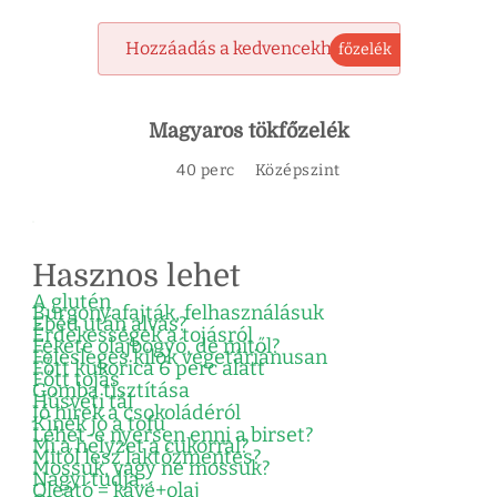
Hozzáadás a kedvencekhez
főzelék
Magyaros tökfőzelék
40 perc
Középszint
Hasznos lehet
A glutén
Burgonyafajták, felhasználásuk
Ebéd után alvás?
Érdekességek a tojásról
Fekete olajbogyó, de mitől?
Felesleges kilók vegetáriánusan
Főtt kukorica 6 perc alatt
Főtt tojás
Gomba tisztítása
Húsvéti tál
Jó hírek a csokoládéról
Kinek jó a tofu
Lehet-e nyersen enni a birset?
Mi a helyzet a cukorral?
Mitől lesz laktózmentes?
Mossuk, vagy ne mossuk?
Nagyi tudja…
Oleátó = kávé+olaj