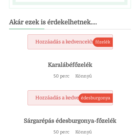
Akár ezek is érdekelhetnek....
Hozzáadás a kedvencekhez
főzelék
Karalábéfőzelék
50 perc
Könnyű
Hozzáadás a kedvencekhez
édesburgonya
Sárgarépás édesburgonya-főzelék
50 perc
Könnyű