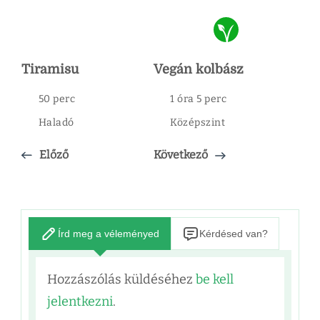
Tiramisu
Vegán kolbász
50 perc
1 óra 5 perc
Haladó
Középszint
Előző
Következő
Írd meg a véleményed
Kérdésed van?
Hozzászólás küldéséhez
be kell
jelentkezni
.