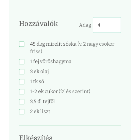
Hozzávalók
Adag
45
dkg
mirelit sóska
(v. 2 nagy csokor
friss)
1
fej
vöröshagyma
3
ek
olaj
1
tk
só
1-2
ek
cukor
(ízlés szerint)
3,5
dl
tejföl
2
ek
liszt
Elkészítés