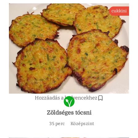
cukkini
Hozzáadás a kedvencekhez
Zöldséges tócsni
35 perc
Középszint