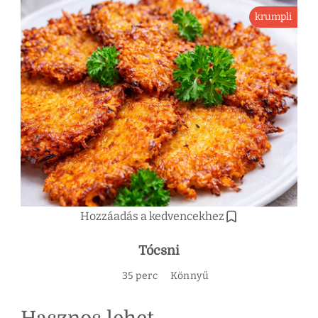
krumpli
Hozzáadás a kedvencekhez
Tócsni
35 perc
Könnyű