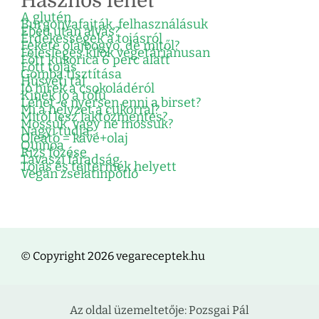
Hasznos lehet
A glutén
Burgonyafajták, felhasználásuk
Ebéd után alvás?
Érdekességek a tojásról
Fekete olajbogyó, de mitől?
Felesleges kilók vegetáriánusan
Főtt kukorica 6 perc alatt
Főtt tojás
Gomba tisztítása
Húsvéti tál
Jó hírek a csokoládéról
Kinek jó a tofu
Lehet-e nyersen enni a birset?
Mi a helyzet a cukorral?
Mitől lesz laktózmentes?
Mossuk, vagy ne mossuk?
Nagyi tudja…
Oleátó = kávé+olaj
Quinoa
Rizs főzése
Tavaszi fáradság
Tojás és tejtermék helyett
Vegán zselatinpótló
© Copyright 2026 vegareceptek.hu
Az oldal üzemeltetője: Pozsgai Pál