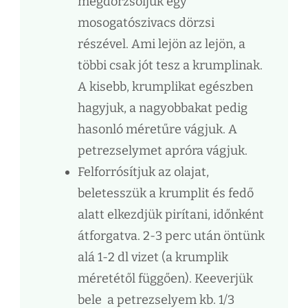
megdörzsöljük egy
mosogatószivacs dörzsi
részével. Ami lejön az lejön, a
többi csak jót tesz a krumplinak.
A kisebb, krumplikat egészben
hagyjuk, a nagyobbakat pedig
hasonló méretűre vágjuk. A
petrezselymet apróra vágjuk.
Felforrósítjuk az olajat,
beletesszük a krumplit és fedő
alatt elkezdjük pirítani, időnként
átforgatva. 2-3 perc után öntünk
alá 1-2 dl vizet (a krumplik
méretétől függően). Keeverjük
bele a petrezselyem kb. 1/3