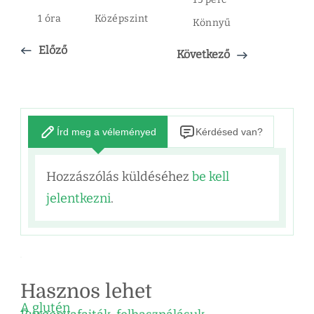
1 óra
Középszint
Könnyű
Előző
Következő
Írd meg a véleményed
Kérdésed van?
Hozzászólás küldéséhez
be kell
jelentkezni
.
Hasznos lehet
A glutén