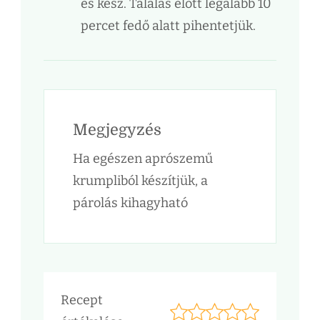
és kész. Tálalás előtt legalább 10
percet fedő alatt pihentetjük.
Megjegyzés
Ha egészen aprószemű
krumpliból készítjük, a
párolás kihagyható
Recept