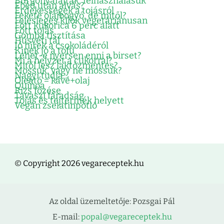
Burgonyafajták, felhasználásuk
Ebéd után alvás?
Érdekességek a tojásról
Fekete olajbogyó, de mitől?
Felesleges kilók vegetáriánusan
Főtt kukorica 6 perc alatt
Főtt tojás
Gomba tisztítása
Húsvéti tál
Jó hírek a csokoládéról
Kinek jó a tofu
Lehet-e nyersen enni a birset?
Mi a helyzet a cukorral?
Mitől lesz laktózmentes?
Mossuk, vagy ne mossuk?
Nagyi tudja…
Oleátó = kávé+olaj
Quinoa
Rizs főzése
Tavaszi fáradság
Tojás és tejtermék helyett
Vegán zselatinpótló
© Copyright 2026 vegareceptek.hu
Az oldal üzemeltetője: Pozsgai Pál
E-mail:
popal@vegareceptek.hu