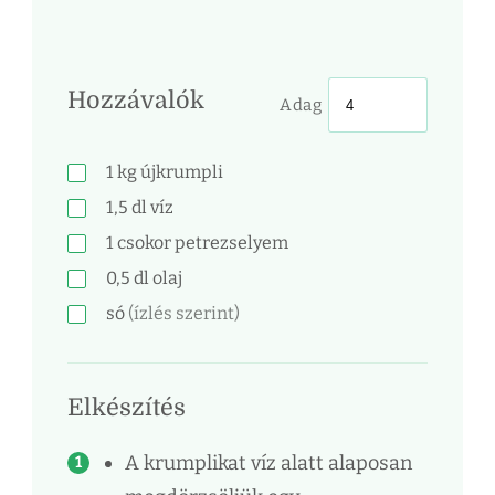
Hozzávalók
Adag
1
kg
újkrumpli
1,5
dl
víz
1
csokor
petrezselyem
0,5
dl
olaj
só
(ízlés szerint)
Elkészítés
A krumplikat víz alatt alaposan