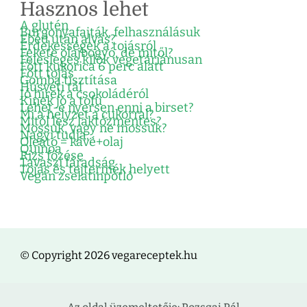
Hasznos lehet
A glutén
Burgonyafajták, felhasználásuk
Ebéd után alvás?
Érdekességek a tojásról
Fekete olajbogyó, de mitől?
Felesleges kilók vegetáriánusan
Főtt kukorica 6 perc alatt
Főtt tojás
Gomba tisztítása
Húsvéti tál
Jó hírek a csokoládéról
Kinek jó a tofu
Lehet-e nyersen enni a birset?
Mi a helyzet a cukorral?
Mitől lesz laktózmentes?
Mossuk, vagy ne mossuk?
Nagyi tudja…
Oleátó = kávé+olaj
Quinoa
Rizs főzése
Tavaszi fáradság
Tojás és tejtermék helyett
Vegán zselatinpótló
© Copyright 2026 vegareceptek.hu