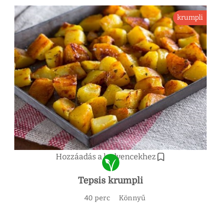
krumpli
Hozzáadás a kedvencekhez
Tepsis krumpli
40 perc
Könnyű