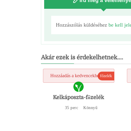
Írd meg a vélemény
Hozzászólás küldéséhez
be kell jel
Akár ezek is érdekelhetnek....
Hozzáadás a kedvencekhez
főzelék
Kelkáposzta-főzelék
35 perc
Könnyű