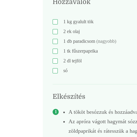
Hozzávalók
1
kg
gyalult tök
2
ek
olaj
1
db
paradicsom
(nagyobb)
1
tk
fűszerpaprika
2
dl
tejföl
só
Elkészítés
A tököt besózzuk és hozzáadva 
Az apróra vágott hagymát sózz
zöldpaprikát és rátesszük a ha