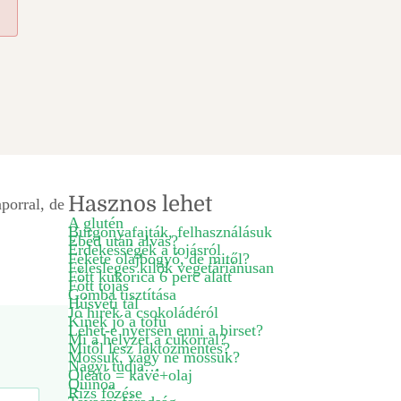
Hasznos lehet
porral, de
A glutén
Burgonyafajták, felhasználásuk
Ebéd után alvás?
Érdekességek a tojásról
Fekete olajbogyó, de mitől?
Felesleges kilók vegetáriánusan
Főtt kukorica 6 perc alatt
Főtt tojás
Gomba tisztítása
Húsvéti tál
Jó hírek a csokoládéról
Kinek jó a tofu
Lehet-e nyersen enni a birset?
Mi a helyzet a cukorral?
Mitől lesz laktózmentes?
Mossuk, vagy ne mossuk?
Nagyi tudja…
Oleátó = kávé+olaj
Quinoa
Rizs főzése