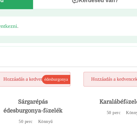
ed
Kérdésed van?
entkezni
.
Hozzáadás a kedvencekhez
Hozzáadás a kedvence
édesburgonya
Sárgarépás
Karalábéfőzel
édesburgonya-főzelék
50 perc
Könn
50 perc
Könnyű