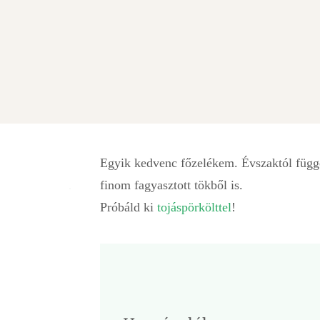
Egyik kedvenc főzelékem. Évszaktól függetl
finom fagyasztott tökből is.
Próbáld ki
tojáspörkölttel
!