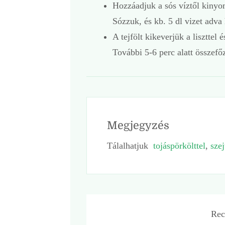
Hozzáadjuk a sós víztől kinyom
Sózzuk, és kb. 5 dl vizet adva
A tejfölt kikeverjük a lisztte
További 5-6 perc alatt összefő
Megjegyzés
Tálalhatjuk
tojáspörkölttel
,
szej
Rec