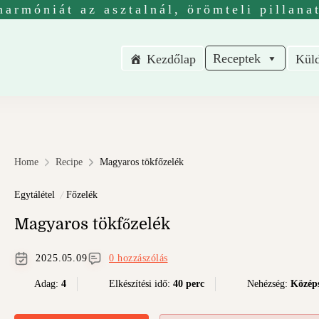
harmóniát az asztalnál, örömteli pillana
Receptek
Kezdőlap
Küld
us receptek
eptek nem csak vegetáriánusoknak.
Home
Recipe
Magyaros tökfőzelék
Egytálétel
Főzelék
Magyaros tökfőzelék
2025.05.09
0 hozzászólás
Adag:
4
Elkészítési idő:
40 perc
Nehézség:
Középs