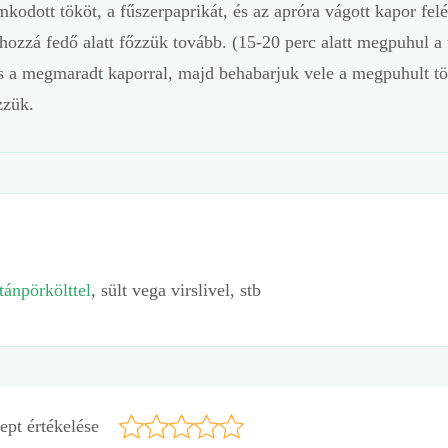
kodott tököt, a fűszerpaprikát, és az apróra vágott kapor felé
 hozzá fedő alatt főzzük tovább. (15-20 perc alatt megpuhul a 
l és a megmaradt kaporral, majd behabarjuk vele a megpuhult tö
zzük.
tánpörkölttel
, sült vega virslivel, stb
ept értékelése