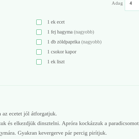
Adag
1
ek
ecet
1
fej
hagyma
(nagyobb)
1
db
zöldpaprika
(nagyobb)
1
csokor
kapor
1
ek
liszt
az ecetet jól átforgatjuk.
uk és elkezdjük dinsztelni. Apróra kockázzuk a paradicsomot
gymára. Gyakran kevergerve pár percig pirítjuk.