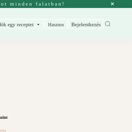
tot minden falatban!
ök egy receptet
Bejelentkezés
Hasznos
zint