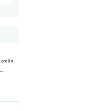
 gratin
nyű