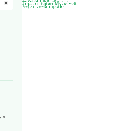
Tavaszi fáradság
Tojás és tejtermék helyett
Vegán zselatinpótló
, a