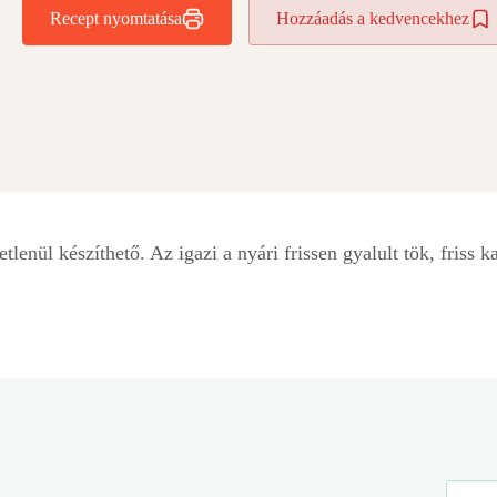
Recept nyomtatása
Hozzáadás a kedvencekhez
enül készíthető. Az igazi a nyári frissen gyalult tök, friss ka