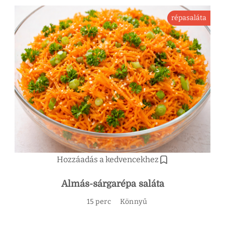
répasaláta
Hozzáadás a kedvencekhez
Almás-sárgarépa saláta
15 perc
Könnyű