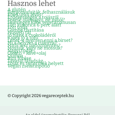
Hasznos lehet
A glutén
Burgonyafajták, felhasználásuk
Ebéd után alvás?
Érdekességek a tojásról
Fekete olajbogyó, de mitől?
Felesleges kilók vegetáriánusan
Főtt kukorica 6 perc alatt
Főtt tojás
Gomba tisztítása
Húsvéti tál
Jó hírek a csokoládéról
Kinek jó a tofu
Lehet-e nyersen enni a birset?
Mi a helyzet a cukorral?
Mitől lesz laktózmentes?
Mossuk, vagy ne mossuk?
Nagyi tudja…
Oleátó = kávé+olaj
Quinoa
Rizs főzése
Tavaszi fáradság
Tojás és tejtermék helyett
Vegán zselatinpótló
© Copyright 2026 vegareceptek.hu