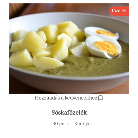
főzelék
Hozzáadás a kedvencekhez
Sóskafőzelék
30 perc
Könnyű