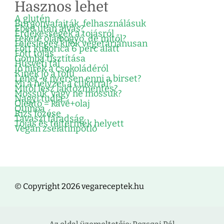
Hasznos lehet
A glutén
Burgonyafajták, felhasználásuk
Ebéd után alvás?
Érdekességek a tojásról
Fekete olajbogyó, de mitől?
Felesleges kilók vegetáriánusan
Főtt kukorica 6 perc alatt
Főtt tojás
Gomba tisztítása
Húsvéti tál
Jó hírek a csokoládéról
Kinek jó a tofu
Lehet-e nyersen enni a birset?
Mi a helyzet a cukorral?
Mitől lesz laktózmentes?
Mossuk, vagy ne mossuk?
Nagyi tudja…
Oleátó = kávé+olaj
Quinoa
Rizs főzése
Tavaszi fáradság
Tojás és tejtermék helyett
Vegán zselatinpótló
© Copyright 2026 vegareceptek.hu