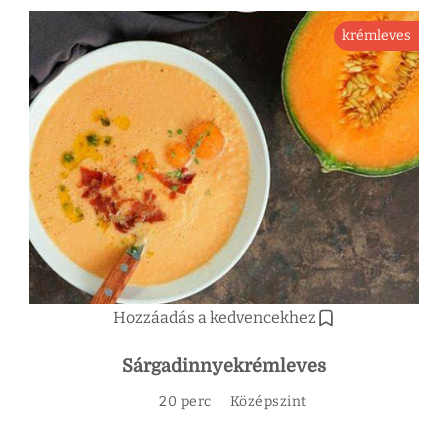
krémleves
Hozzáadás a kedvencekhez
Sárgadinnyekrémleves
20 perc
Középszint