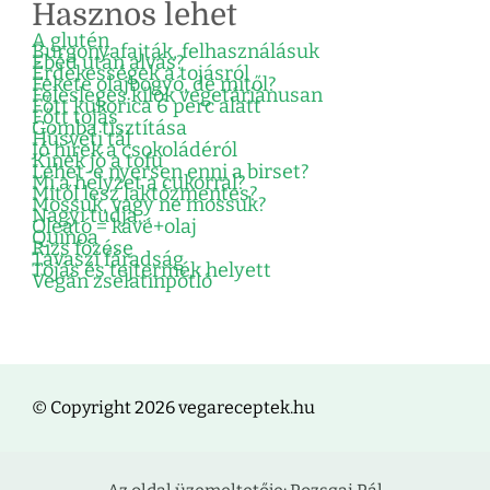
Hasznos lehet
A glutén
Burgonyafajták, felhasználásuk
Ebéd után alvás?
Érdekességek a tojásról
Fekete olajbogyó, de mitől?
Felesleges kilók vegetáriánusan
Főtt kukorica 6 perc alatt
Főtt tojás
Gomba tisztítása
Húsvéti tál
Jó hírek a csokoládéról
Kinek jó a tofu
Lehet-e nyersen enni a birset?
Mi a helyzet a cukorral?
Mitől lesz laktózmentes?
Mossuk, vagy ne mossuk?
Nagyi tudja…
Oleátó = kávé+olaj
Quinoa
Rizs főzése
Tavaszi fáradság
Tojás és tejtermék helyett
Vegán zselatinpótló
© Copyright 2026 vegareceptek.hu