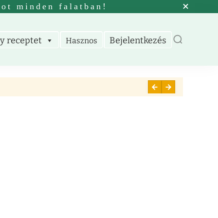
tot minden falatban!
y receptet
Bejelentkezés
Hasznos