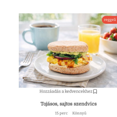
reggeli
Hozzáadás a kedvencekhez
Tojásos, sajtos szendvics
15 perc
Könnyű