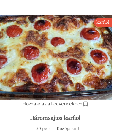
karfiol
Hozzáadás a kedvencekhez
Háromsajtos karfiol
50 perc
Középszint