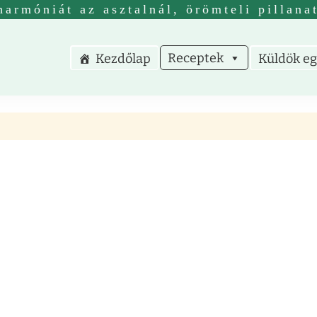
harmóniát az asztalnál, örömteli pillana
Receptek
Kezdőlap
Küldök eg
nus receptek
receptek nem csak vegetáriánusoknak.