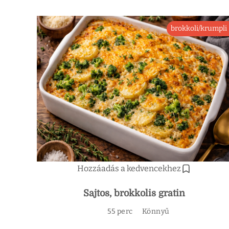
brokkoli/krumpli
Hozzáadás a kedvencekhez
Sajtos, brokkolis gratin
55 perc
Könnyű