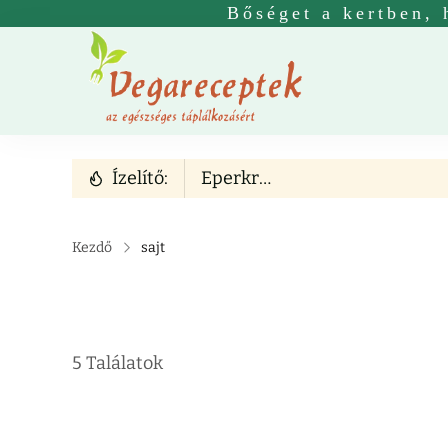
Bőséget a kertben, 
Vegetáriá
Vega és vegán 
Ízelítő:
Eperkrémleves
Kezdő
sajt
5 Találatok