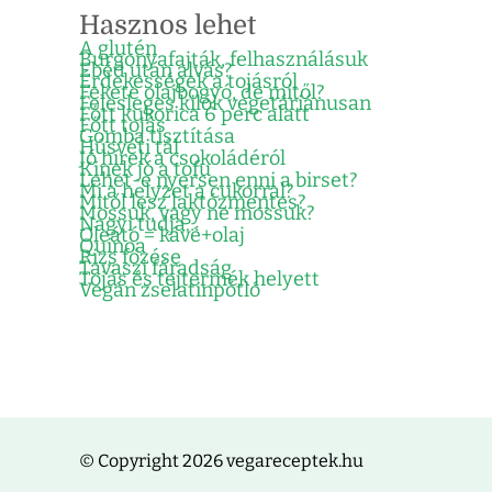
Hasznos lehet
A glutén
Burgonyafajták, felhasználásuk
Ebéd után alvás?
Érdekességek a tojásról
Fekete olajbogyó, de mitől?
Felesleges kilók vegetáriánusan
Főtt kukorica 6 perc alatt
Főtt tojás
Gomba tisztítása
Húsvéti tál
Jó hírek a csokoládéról
Kinek jó a tofu
Lehet-e nyersen enni a birset?
Mi a helyzet a cukorral?
Mitől lesz laktózmentes?
Mossuk, vagy ne mossuk?
Nagyi tudja…
Oleátó = kávé+olaj
Quinoa
Rizs főzése
Tavaszi fáradság
Tojás és tejtermék helyett
Vegán zselatinpótló
© Copyright 2026 vegareceptek.hu