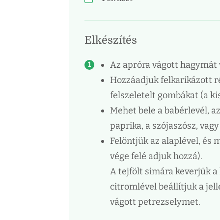
Elkészítés
Az apróra vágott hagymát v
Hozzáadjuk felkarikázott ré
felszeletelt gombákat (a k
Mehet bele a babérlevél, a
paprika, a szójaszósz, vagy
Felöntjük az alaplével, és 
vége felé adjuk hozzá).
A tejfölt simára keverjük a
citromlével beállítjuk a je
vágott petrezselymet.