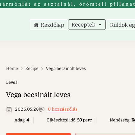
harmóniát az asztalnál, örömteli pillana
Receptek
Kezdőlap
Küldök eg
nus receptek
receptek nem csak vegetáriánusoknak.
Home
Recipe
Vega becsinált leves
Leves
Vega becsinált leves
2026.05.28
0 hozzászólás
Adag:
4
Elkészítési idő:
50 perc
Nehézség:
K