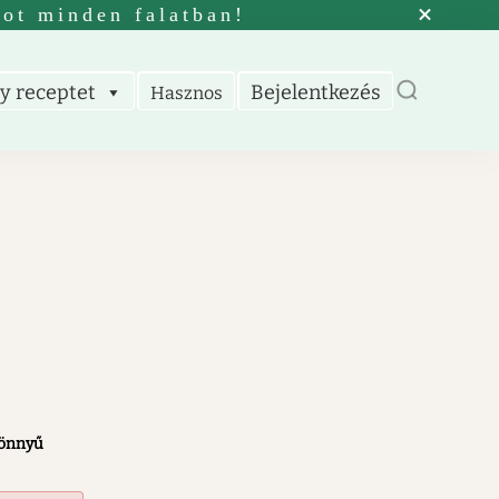
tot minden falatban!
y receptet
Bejelentkezés
Hasznos
önnyű