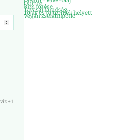
Oleátó = kávé+olaj
Quinoa
Rizs főzése
Tavaszi fáradság
Tojás és tejtermék helyett
Vegán zselatinpótló
víz + 1