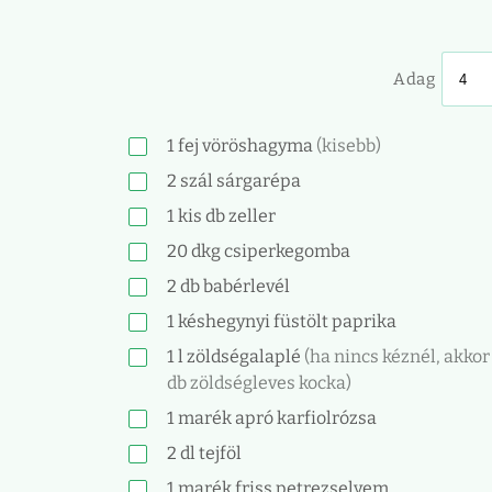
Adag
1
fej
vöröshagyma
(kisebb)
2
szál
sárgarépa
1
kis db
zeller
20
dkg
csiperkegomba
2
db
babérlevél
1
késhegynyi
füstölt paprika
1
l
zöldségalaplé
(ha nincs kéznél, akkor 
db zöldségleves kocka)
1
marék
apró karfiolrózsa
2
dl
tejföl
1
marék
friss petrezselyem