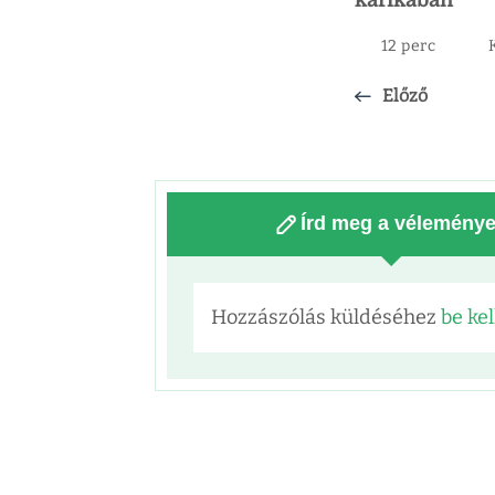
karikában
12 perc
Előző
Írd meg a vélemény
Hozzászólás küldéséhez
be kel