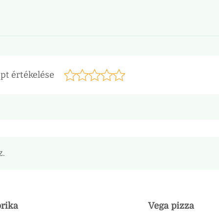
pt értékelése
z.
prika
Vega pizza