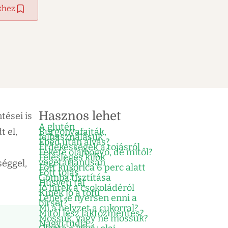
khez
Hasznos lehet
tései is
A glutén
t el,
Burgonyafajták,
felhasználásuk
Ebéd után alvás?
Érdekességek a tojásról
Fekete olajbogyó, de mitől?
Felesleges kilók
vegetáriánusan
séggel,
Főtt kukorica 6 perc alatt
Főtt tojás
Gomba tisztítása
Húsvéti tál
Jó hírek a csokoládéról
Kinek jó a tofu
Lehet-e nyersen enni a
birset?
Mi a helyzet a cukorral?
Mitől lesz laktózmentes?
Mossuk, vagy ne mossuk?
Nagyi tudja…