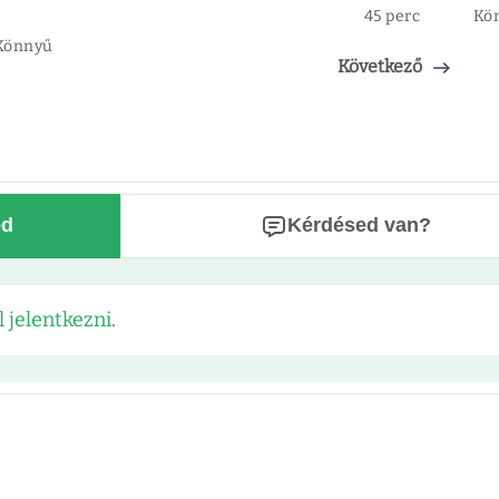
45 perc
Kö
Könnyű
Következő
ed
Kérdésed van?
l jelentkezni
.