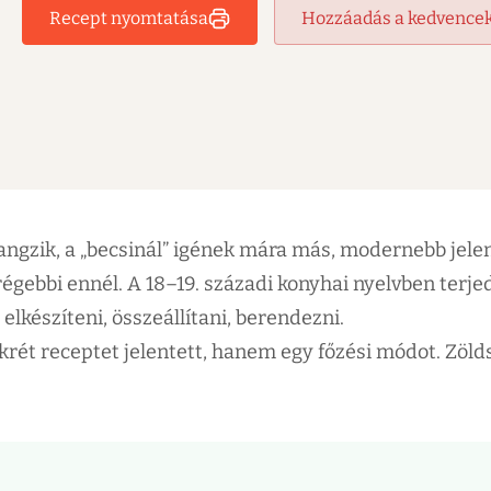
Recept nyomtatása
Hozzáadás a kedvence
ngzik, a „becsinál” igének mára más, modernebb jelen
régebbi ennél. A 18–19. századi konyhai nyelvben terjed
elkészíteni, összeállítani, berendezni.
krét receptet jelentett, hanem egy főzési módot. Zöld