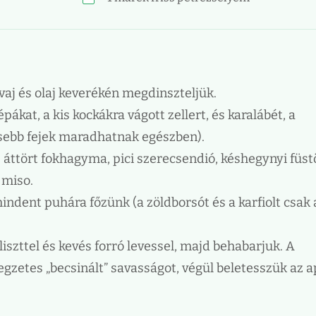
aj és olaj keverékén megdinszteljük.
pákat, a kis kockákra vágott zellert, és karalábét, a
isebb fejek maradhatnak egészben).
z áttört fokhagyma, pici szerecsendió, késhegynyi füst
 miso.
mindent puhára főzünk (a zöldborsót és a karfiolt csak 
 liszttel és kevés forró levessel, majd behabarjuk. A
llegzetes „becsinált” savasságot, végül beletesszük az 