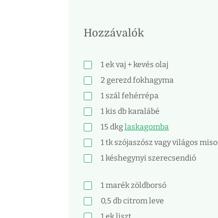
Hozzávalók
1
ek
vaj + kevés olaj
2
gerezd
fokhagyma
1
szál
fehérrépa
1
kis db
karalábé
15
dkg
laskagomba
1
tk
szójaszósz vagy világos miso
1
késhegynyi
szerecsendió
1
marék
zöldborsó
0,5
db
citrom leve
1
ek
liszt