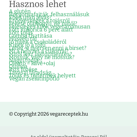
Hasznos lehet
A glutén
Burgonyafajták, felhasználásuk
Ebéd után alvás?
Érdekességek a tojásról
Fekete olajbogyó, de mitől?
Felesleges kilók vegetáriánusan
Főtt kukorica 6 perc alatt
Főtt tojás
Gomba tisztítása
Húsvéti tál
Jó hírek a csokoládéról
Kinek jó a tofu
Lehet-e nyersen enni a birset?
Mi a helyzet a cukorral?
Mitől lesz laktózmentes?
Mossuk, vagy ne mossuk?
Nagyi tudja…
Oleátó = kávé+olaj
Quinoa
Rizs főzése
Tavaszi fáradság
Tojás és tejtermék helyett
Vegán zselatinpótló
© Copyright 2026 vegareceptek.hu