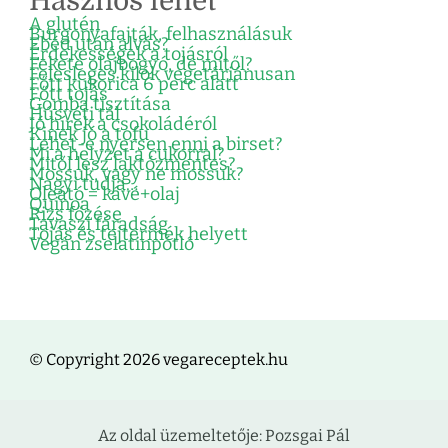
Hasznos lehet
A glutén
Burgonyafajták, felhasználásuk
Ebéd után alvás?
Érdekességek a tojásról
Fekete olajbogyó, de mitől?
Felesleges kilók vegetáriánusan
Főtt kukorica 6 perc alatt
Főtt tojás
Gomba tisztítása
Húsvéti tál
Jó hírek a csokoládéról
Kinek jó a tofu
Lehet-e nyersen enni a birset?
Mi a helyzet a cukorral?
Mitől lesz laktózmentes?
Mossuk, vagy ne mossuk?
Nagyi tudja…
Oleátó = kávé+olaj
Quinoa
Rizs főzése
Tavaszi fáradság
Tojás és tejtermék helyett
Vegán zselatinpótló
© Copyright 2026 vegareceptek.hu
Az oldal üzemeltetője: Pozsgai Pál