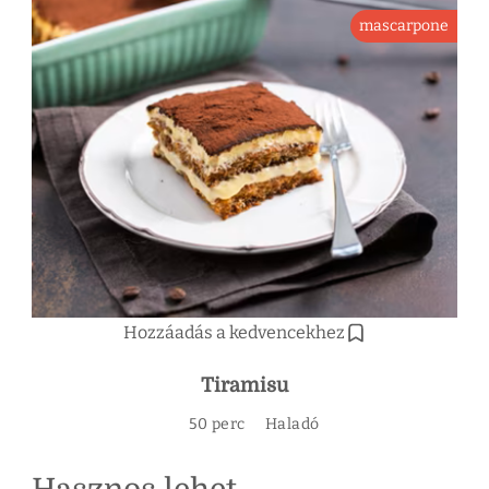
mascarpone
Hozzáadás a kedvencekhez
Tiramisu
50 perc
Haladó