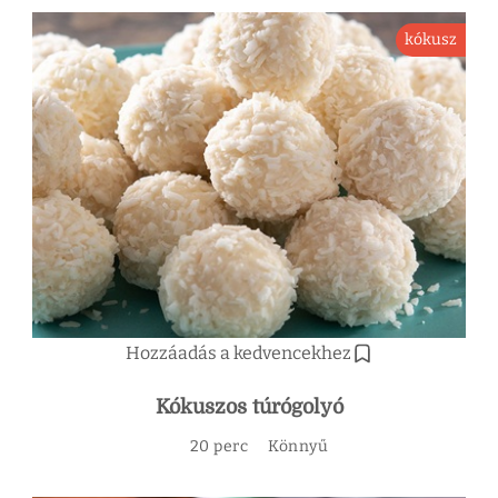
kókusz
Hozzáadás a kedvencekhez
Kókuszos túrógolyó
20 perc
Könnyű