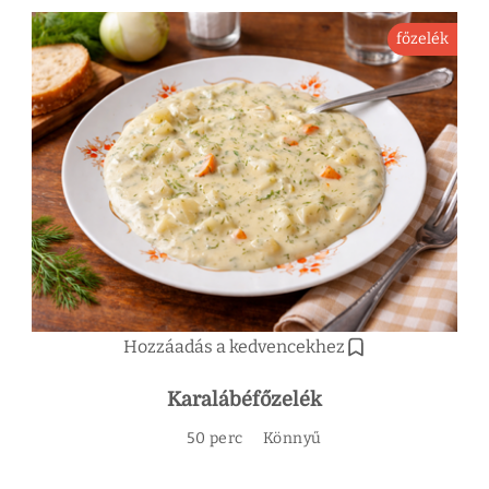
főzelék
Hozzáadás a kedvencekhez
Karalábéfőzelék
50 perc
Könnyű