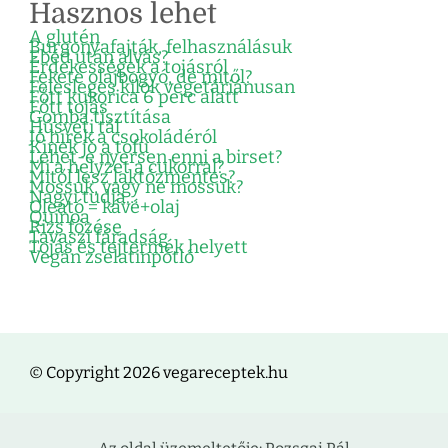
Hasznos lehet
A glutén
Burgonyafajták, felhasználásuk
Ebéd után alvás?
Érdekességek a tojásról
Fekete olajbogyó, de mitől?
Felesleges kilók vegetáriánusan
Főtt kukorica 6 perc alatt
Főtt tojás
Gomba tisztítása
Húsvéti tál
Jó hírek a csokoládéról
Kinek jó a tofu
Lehet-e nyersen enni a birset?
Mi a helyzet a cukorral?
Mitől lesz laktózmentes?
Mossuk, vagy ne mossuk?
Nagyi tudja…
Oleátó = kávé+olaj
Quinoa
Rizs főzése
Tavaszi fáradság
Tojás és tejtermék helyett
Vegán zselatinpótló
© Copyright 2026 vegareceptek.hu