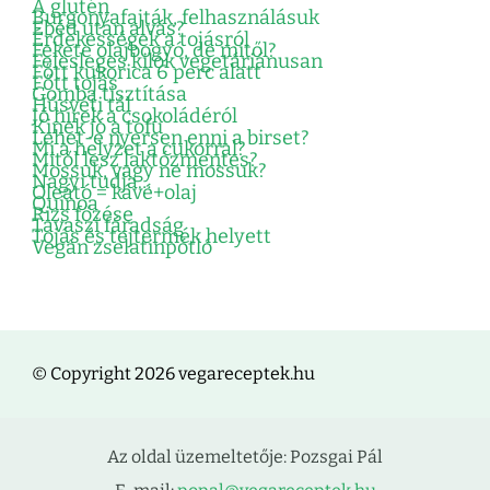
A glutén
Burgonyafajták, felhasználásuk
Ebéd után alvás?
Érdekességek a tojásról
Fekete olajbogyó, de mitől?
Felesleges kilók vegetáriánusan
Főtt kukorica 6 perc alatt
Főtt tojás
Gomba tisztítása
Húsvéti tál
Jó hírek a csokoládéról
Kinek jó a tofu
Lehet-e nyersen enni a birset?
Mi a helyzet a cukorral?
Mitől lesz laktózmentes?
Mossuk, vagy ne mossuk?
Nagyi tudja…
Oleátó = kávé+olaj
Quinoa
Rizs főzése
Tavaszi fáradság
Tojás és tejtermék helyett
Vegán zselatinpótló
© Copyright 2026 vegareceptek.hu
Az oldal üzemeltetője: Pozsgai Pál