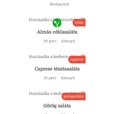
Középszint
Hozzáadás a kedvencekhez
cékla
Almás céklasaláta
30 perc
Könnyű
Hozzáadás a kedvencekhez
caprese
Caprese tésztasaláta
25 perc
Könnyű
Hozzáadás a kedvencekhez
görögsaláta
Görög saláta