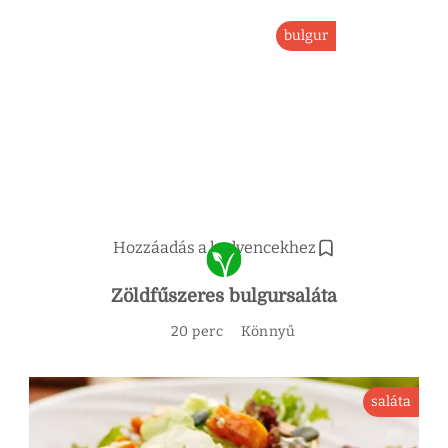
bulgur
Hozzáadás a kedvencekhez
Zöldfűszeres bulgursaláta
20 perc
Könnyű
saláta