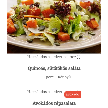
Hozzáadás a kedvencekhez
Quinoás, sütőtökös saláta
35 perc
Könnyű
Hozzáadás a kedvencekhez
avokádó
Avokádós répasaláta