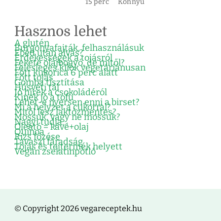
15 perc
Könnyű
Hasznos lehet
A glutén
Burgonyafajták, felhasználásuk
Ebéd után alvás?
Érdekességek a tojásról
Fekete olajbogyó, de mitől?
Felesleges kilók vegetáriánusan
Főtt kukorica 6 perc alatt
Főtt tojás
Gomba tisztítása
Húsvéti tál
Jó hírek a csokoládéról
Kinek jó a tofu
Lehet-e nyersen enni a birset?
Mi a helyzet a cukorral?
Mitől lesz laktózmentes?
Mossuk, vagy ne mossuk?
Nagyi tudja…
Oleátó = kávé+olaj
Quinoa
Rizs főzése
Tavaszi fáradság
Tojás és tejtermék helyett
Vegán zselatinpótló
© Copyright 2026 vegareceptek.hu