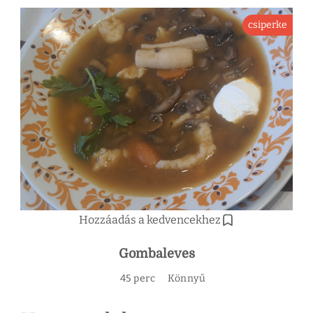
csiperke
Hozzáadás a kedvencekhez
Gombaleves
45 perc
Könnyű