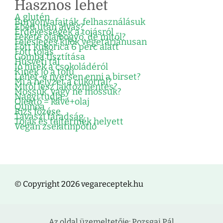
Hasznos lehet
A glutén
Burgonyafajták, felhasználásuk
Ebéd után alvás?
Érdekességek a tojásról
Fekete olajbogyó, de mitől?
Felesleges kilók vegetáriánusan
Főtt kukorica 6 perc alatt
Főtt tojás
Gomba tisztítása
Húsvéti tál
Jó hírek a csokoládéról
Kinek jó a tofu
Lehet-e nyersen enni a birset?
Mi a helyzet a cukorral?
Mitől lesz laktózmentes?
Mossuk, vagy ne mossuk?
Nagyi tudja…
Oleátó = kávé+olaj
Quinoa
Rizs főzése
Tavaszi fáradság
Tojás és tejtermék helyett
Vegán zselatinpótló
© Copyright 2026 vegareceptek.hu
Az oldal üzemeltetője: Pozsgai Pál