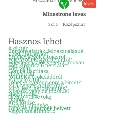
Hozzáadás a kedvencekhez
leves
Minestrone leves
1 óra
Középszint
Hasznos lehet
A glutén
Burgonyafajták, felhasználásuk
Ebéd után alvás?
Érdekességek a tojásról
Fekete olajbogyó, de mitől?
Felesleges kilók vegetáriánusan
Főtt kukorica 6 perc alatt
Főtt tojás
Gomba tisztítása
Húsvéti tál
Jó hírek a csokoládéról
Kinek jó a tofu
Lehet-e nyersen enni a birset?
Mi a helyzet a cukorral?
Mitől lesz laktózmentes?
Mossuk, vagy ne mossuk?
Nagyi tudja…
Oleátó = kávé+olaj
Quinoa
Rizs főzése
Tavaszi fáradság
Tojás és tejtermék helyett
Vegán zselatinpótló