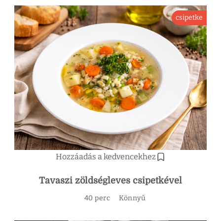
csipetke
Hozzáadás a kedvencekhez
Tavaszi zöldségleves csipetkével
40 perc
Könnyű