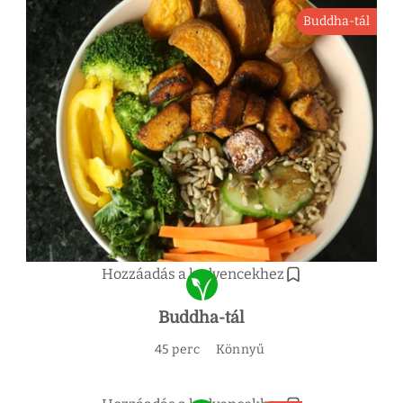
Buddha-tál
Hozzáadás a kedvencekhez
Buddha-tál
45 perc
Könnyű