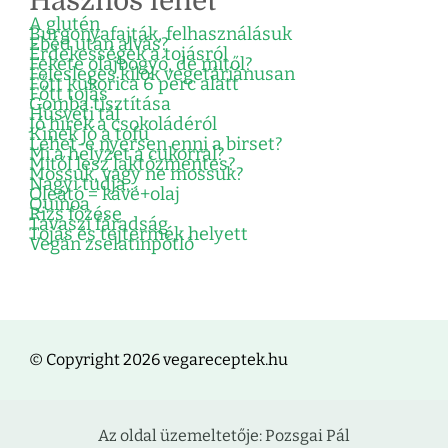
Hasznos lehet
A glutén
Burgonyafajták, felhasználásuk
Ebéd után alvás?
Érdekességek a tojásról
Fekete olajbogyó, de mitől?
Felesleges kilók vegetáriánusan
Főtt kukorica 6 perc alatt
Főtt tojás
Gomba tisztítása
Húsvéti tál
Jó hírek a csokoládéról
Kinek jó a tofu
Lehet-e nyersen enni a birset?
Mi a helyzet a cukorral?
Mitől lesz laktózmentes?
Mossuk, vagy ne mossuk?
Nagyi tudja…
Oleátó = kávé+olaj
Quinoa
Rizs főzése
Tavaszi fáradság
Tojás és tejtermék helyett
Vegán zselatinpótló
© Copyright 2026 vegareceptek.hu
Az oldal üzemeltetője: Pozsgai Pál