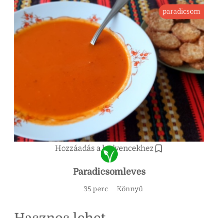
paradicsom
Hozzáadás a kedvencekhez
Paradicsomleves
35 perc
Könnyű