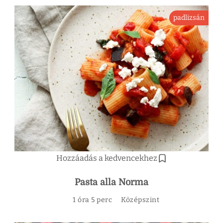
padlizsán
Hozzáadás a kedvencekhez
Pasta alla Norma
1 óra 5 perc
Középszint