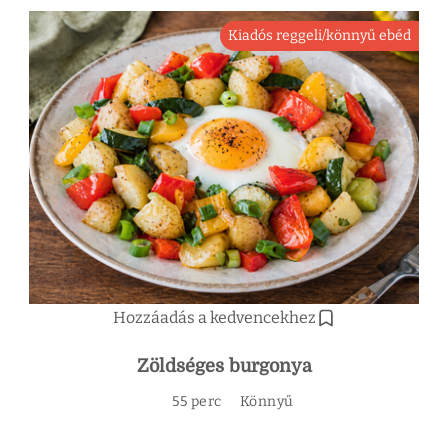
Kiadós reggeli/könnyű ebéd
Hozzáadás a kedvencekhez
Zöldséges burgonya
55 perc
Könnyű