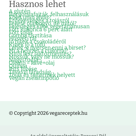
Hasznos lehet
A glutén
Burgonyafajták, felhasználásuk
Ebéd után alvás?
Érdekességek a tojásról
Fekete olajbogyó, de mitől?
Felesleges kilók vegetáriánusan
Főtt kukorica 6 perc alatt
Főtt tojás
Gomba tisztítása
Húsvéti tál
Jó hírek a csokoládéról
Kinek jó a tofu
Lehet-e nyersen enni a birset?
Mi a helyzet a cukorral?
Mitől lesz laktózmentes?
Mossuk, vagy ne mossuk?
Nagyi tudja…
Oleátó = kávé+olaj
Quinoa
Rizs főzése
Tavaszi fáradság
Tojás és tejtermék helyett
Vegán zselatinpótló
© Copyright 2026 vegareceptek.hu