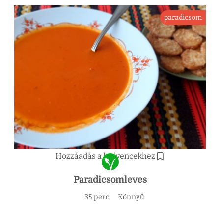
paradicsom
Hozzáadás a kedvencekhez
Paradicsomleves
35 perc
Könnyű