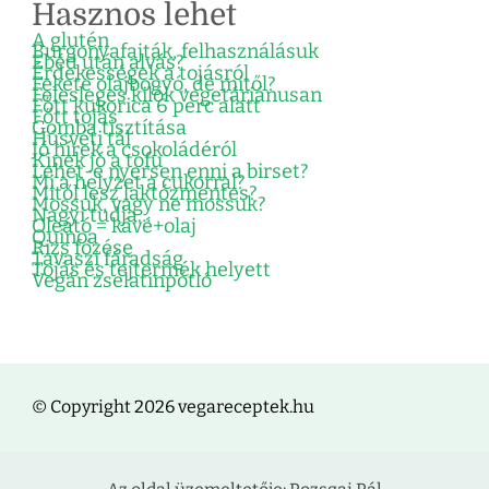
Hasznos lehet
A glutén
Burgonyafajták, felhasználásuk
Ebéd után alvás?
Érdekességek a tojásról
Fekete olajbogyó, de mitől?
Felesleges kilók vegetáriánusan
Főtt kukorica 6 perc alatt
Főtt tojás
Gomba tisztítása
Húsvéti tál
Jó hírek a csokoládéról
Kinek jó a tofu
Lehet-e nyersen enni a birset?
Mi a helyzet a cukorral?
Mitől lesz laktózmentes?
Mossuk, vagy ne mossuk?
Nagyi tudja…
Oleátó = kávé+olaj
Quinoa
Rizs főzése
Tavaszi fáradság
Tojás és tejtermék helyett
Vegán zselatinpótló
© Copyright 2026 vegareceptek.hu