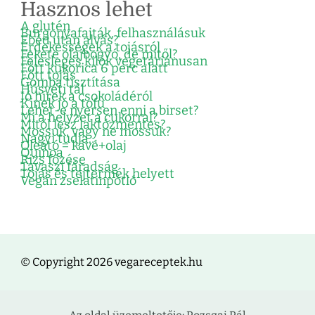
Hasznos lehet
A glutén
Burgonyafajták, felhasználásuk
Ebéd után alvás?
Érdekességek a tojásról
Fekete olajbogyó, de mitől?
Felesleges kilók vegetáriánusan
Főtt kukorica 6 perc alatt
Főtt tojás
Gomba tisztítása
Húsvéti tál
Jó hírek a csokoládéról
Kinek jó a tofu
Lehet-e nyersen enni a birset?
Mi a helyzet a cukorral?
Mitől lesz laktózmentes?
Mossuk, vagy ne mossuk?
Nagyi tudja…
Oleátó = kávé+olaj
Quinoa
Rizs főzése
Tavaszi fáradság
Tojás és tejtermék helyett
Vegán zselatinpótló
© Copyright 2026 vegareceptek.hu