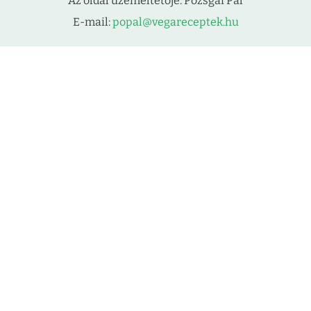
Az oldal üzemeltetője: Pozsgai Pál
E-mail:
popal@vegareceptek.hu